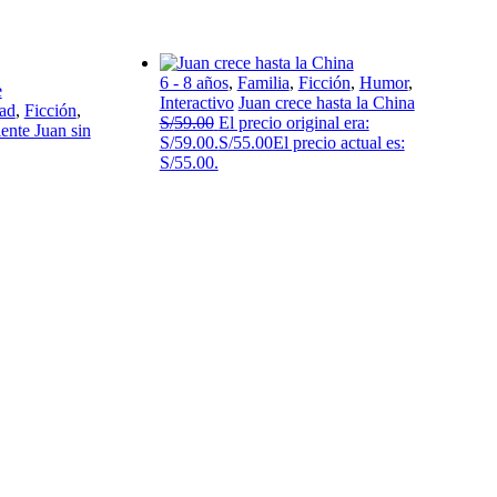
6 - 8 años
,
Familia
,
Ficción
,
Humor
,
Interactivo
Juan crece hasta la China
ad
,
Ficción
,
S/
59.00
El precio original era:
iente Juan sin
S/59.00.
S/
55.00
El precio actual es:
S/55.00.