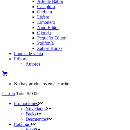
Arte de Babor
Cataplum
Gerbera
Liebre
Limonero
Niño Editor
Ojoreja
Pequeño Editor
Polifonía
Zahorí Books
Puntos de venta
Editorial
Autores
No hay productos en el carrito.
Carrito
Total:
S/
0.00
Promociones
Novedades
Packs
Descuentos
Catálogo
Edad