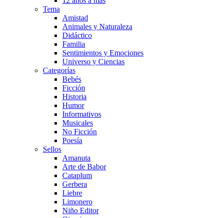
12 años a más
Tema
Amistad
Animales y Naturaleza
Didáctico
Familia
Sentimientos y Emociones
Universo y Ciencias
Categorías
Bebés
Ficción
Historia
Humor
Informativos
Musicales
No Ficción
Poesía
Sellos
Amanuta
Arte de Babor
Cataplum
Gerbera
Liebre
Limonero
Niño Editor