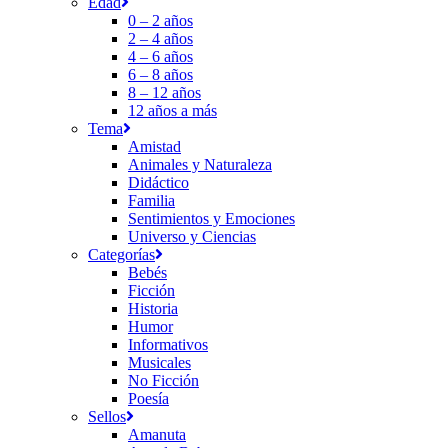
Edad
0 – 2 años
2 – 4 años
4 – 6 años
6 – 8 años
8 – 12 años
12 años a más
Tema
Amistad
Animales y Naturaleza
Didáctico
Familia
Sentimientos y Emociones
Universo y Ciencias
Categorías
Bebés
Ficción
Historia
Humor
Informativos
Musicales
No Ficción
Poesía
Sellos
Amanuta