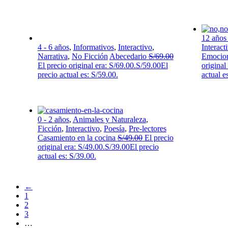
12 años
4 - 6 años
,
Informativos
,
Interactivo
,
Interact
Narrativa
,
No Ficción
Abecedario
S/
69.00
Emocio
El precio original era: S/69.00.
S/
59.00
El
original
precio actual es: S/59.00.
actual e
0 - 2 años
,
Animales y Naturaleza
,
Ficción
,
Interactivo
,
Poesía
,
Pre-lectores
Casamiento en la cocina
S/
49.00
El precio
original era: S/49.00.
S/
39.00
El precio
actual es: S/39.00.
←
1
2
3
…