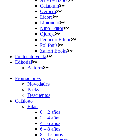
Arte de Babor
Cataplum
Gerbera
Liebre
Limonero
Niño Editor
Ojoreja
Pequeño Editor
Polifonía
Zahorí Books
Puntos de venta
Editorial
Autores
Promociones
Novedades
Packs
Descuentos
Catálogo
Edad
0 – 2 años
2 – 4 años
4 – 6 años
6 – 8 años
8 – 12 años