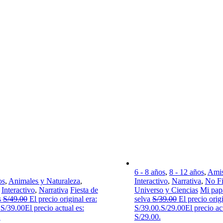
6 - 8 años
,
8 - 12 años
,
Amis
os
,
Animales y Naturaleza
,
Interactivo
,
Narrativa
,
No Fi
,
Interactivo
,
Narrativa
Fiesta de
Universo y Ciencias
Mi papá
s
S/
49.00
El precio original era:
selva
S/
39.00
El precio origi
.
S/
39.00
El precio actual es:
S/39.00.
S/
29.00
El precio ac
.
S/29.00.