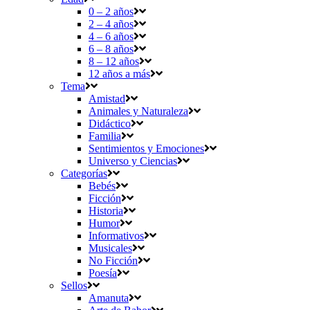
0 – 2 años
2 – 4 años
4 – 6 años
6 – 8 años
8 – 12 años
12 años a más
Tema
Amistad
Animales y Naturaleza
Didáctico
Familia
Sentimientos y Emociones
Universo y Ciencias
Categorías
Bebés
Ficción
Historia
Humor
Informativos
Musicales
No Ficción
Poesía
Sellos
Amanuta