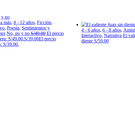
 a más
,
8 - 12 años
,
Ficción
,
ivo
,
Poesía
,
Sentimientos y
4 - 6 años
,
6 - 8 años
,
Amist
nes
No, no y no
S/
49.00
El precio
Interactivo
,
Narrativa
El val
 era: S/49.00.
S/
39.00
El precio
diente
S/
59.00
s: S/39.00.