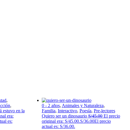
tad
,
cción
,
0 - 2 años
,
Animales y Naturaleza
,
 estuvo en la
Familia
,
Interactivo
,
Poesía
,
Pre-lectores
nal era:
Quiero ser un dinosaurio
S/
45.00
El precio
tual es:
original era: S/45.00.
S/
36.00
El precio
actual es: S/36.00.