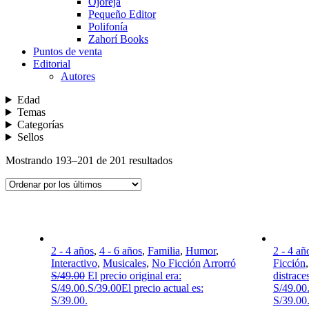
Ojoreja
Pequeño Editor
Polifonía
Zahorí Books
Puntos de venta
Editorial
Autores
Edad
Temas
Categorías
Sellos
Mostrando 193–201 de 201 resultados
2 - 4 años
,
4 - 6 años
,
Familia
,
Humor
,
2 - 4 añ
Interactivo
,
Musicales
,
No Ficción
Arrorró
Ficción
S/
49.00
El precio original era:
distrace
S/49.00.
S/
39.00
El precio actual es:
S/49.00
S/39.00.
S/39.00