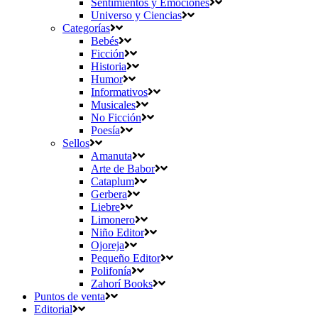
Sentimientos y Emociones
Universo y Ciencias
Categorías
Bebés
Ficción
Historia
Humor
Informativos
Musicales
No Ficción
Poesía
Sellos
Amanuta
Arte de Babor
Cataplum
Gerbera
Liebre
Limonero
Niño Editor
Ojoreja
Pequeño Editor
Polifonía
Zahorí Books
Puntos de venta
Editorial