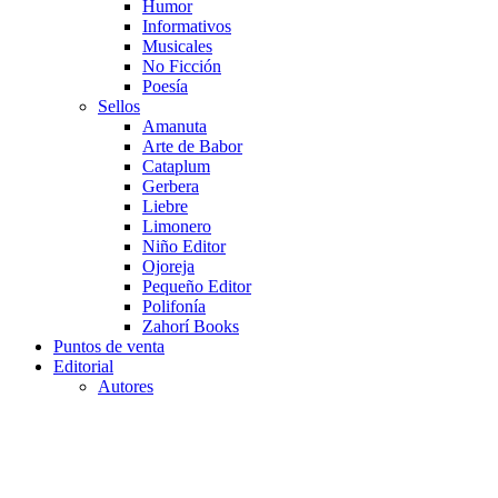
Humor
Informativos
Musicales
No Ficción
Poesía
Sellos
Amanuta
Arte de Babor
Cataplum
Gerbera
Liebre
Limonero
Niño Editor
Ojoreja
Pequeño Editor
Polifonía
Zahorí Books
Puntos de venta
Editorial
Autores