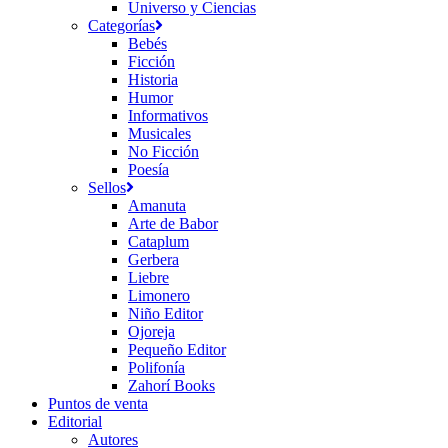
Universo y Ciencias
Categorías
Bebés
Ficción
Historia
Humor
Informativos
Musicales
No Ficción
Poesía
Sellos
Amanuta
Arte de Babor
Cataplum
Gerbera
Liebre
Limonero
Niño Editor
Ojoreja
Pequeño Editor
Polifonía
Zahorí Books
Puntos de venta
Editorial
Autores