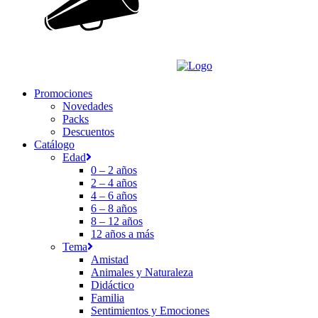
Promociones
Novedades
Packs
Descuentos
Catálogo
Edad
0 – 2 años
2 – 4 años
4 – 6 años
6 – 8 años
8 – 12 años
12 años a más
Tema
Amistad
Animales y Naturaleza
Didáctico
Familia
Sentimientos y Emociones