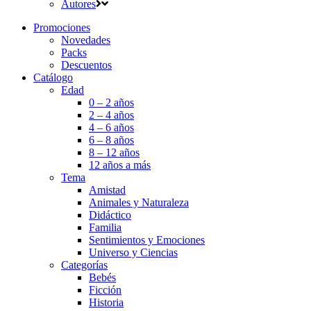
Autores
Promociones
Novedades
Packs
Descuentos
Catálogo
Edad
0 – 2 años
2 – 4 años
4 – 6 años
6 – 8 años
8 – 12 años
12 años a más
Tema
Amistad
Animales y Naturaleza
Didáctico
Familia
Sentimientos y Emociones
Universo y Ciencias
Categorías
Bebés
Ficción
Historia