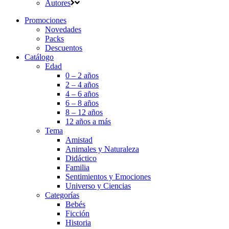
Autores
Promociones
Novedades
Packs
Descuentos
Catálogo
Edad
0 – 2 años
2 – 4 años
4 – 6 años
6 – 8 años
8 – 12 años
12 años a más
Tema
Amistad
Animales y Naturaleza
Didáctico
Familia
Sentimientos y Emociones
Universo y Ciencias
Categorías
Bebés
Ficción
Historia