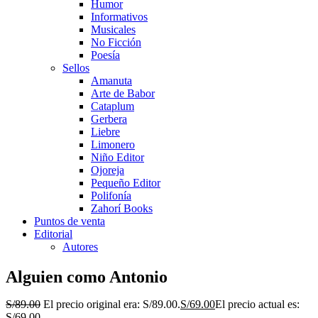
Humor
Informativos
Musicales
No Ficción
Poesía
Sellos
Amanuta
Arte de Babor
Cataplum
Gerbera
Liebre
Limonero
Niño Editor
Ojoreja
Pequeño Editor
Polifonía
Zahorí Books
Puntos de venta
Editorial
Autores
Alguien como Antonio
S/
89.00
El precio original era: S/89.00.
S/
69.00
El precio actual es:
S/69.00.