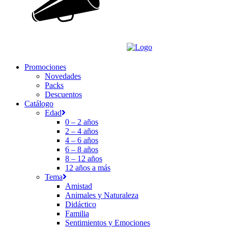
Promociones
Novedades
Packs
Descuentos
Catálogo
Edad
0 – 2 años
2 – 4 años
4 – 6 años
6 – 8 años
8 – 12 años
12 años a más
Tema
Amistad
Animales y Naturaleza
Didáctico
Familia
Sentimientos y Emociones