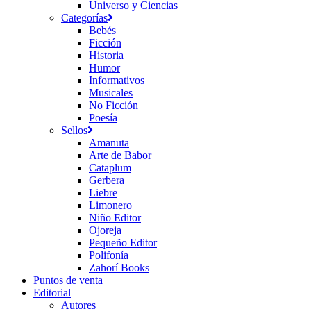
Universo y Ciencias
Categorías
Bebés
Ficción
Historia
Humor
Informativos
Musicales
No Ficción
Poesía
Sellos
Amanuta
Arte de Babor
Cataplum
Gerbera
Liebre
Limonero
Niño Editor
Ojoreja
Pequeño Editor
Polifonía
Zahorí Books
Puntos de venta
Editorial
Autores