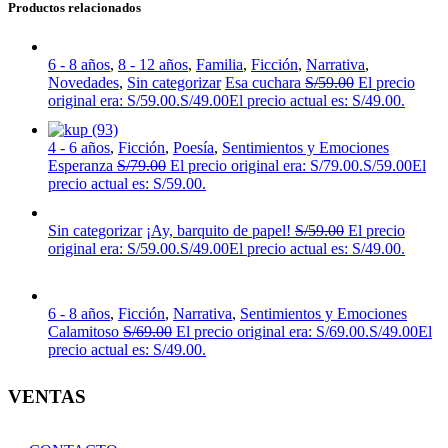
Productos relacionados
6 - 8 años
,
8 - 12 años
,
Familia
,
Ficción
,
Narrativa
,
Novedades
,
Sin categorizar
Esa cuchara
S/
59.00
El precio
original era: S/59.00.
S/
49.00
El precio actual es: S/49.00.
4 - 6 años
,
Ficción
,
Poesía
,
Sentimientos y Emociones
Esperanza
S/
79.00
El precio original era: S/79.00.
S/
59.00
El
precio actual es: S/59.00.
Sin categorizar
¡Ay, barquito de papel!
S/
59.00
El precio
original era: S/59.00.
S/
49.00
El precio actual es: S/49.00.
6 - 8 años
,
Ficción
,
Narrativa
,
Sentimientos y Emociones
Calamitoso
S/
69.00
El precio original era: S/69.00.
S/
49.00
El
precio actual es: S/49.00.
VENTAS