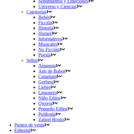
Sentimientos y Emociones
Universo y Ciencias
Categorías
Bebés
Ficción
Historia
Humor
Informativos
Musicales
No Ficción
Poesía
Sellos
Amanuta
Arte de Babor
Cataplum
Gerbera
Liebre
Limonero
Niño Editor
Ojoreja
Pequeño Editor
Polifonía
Zahorí Books
Puntos de venta
Editorial