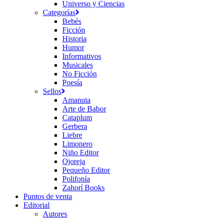
Universo y Ciencias
Categorías
Bebés
Ficción
Historia
Humor
Informativos
Musicales
No Ficción
Poesía
Sellos
Amanuta
Arte de Babor
Cataplum
Gerbera
Liebre
Limonero
Niño Editor
Ojoreja
Pequeño Editor
Polifonía
Zahorí Books
Puntos de venta
Editorial
Autores