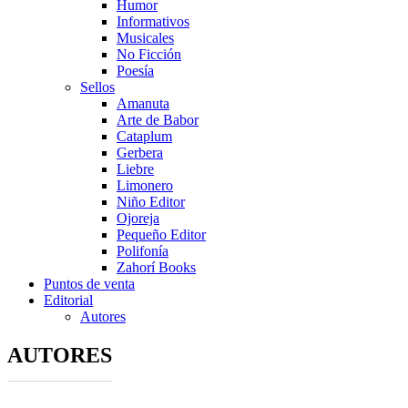
Humor
Informativos
Musicales
No Ficción
Poesía
Sellos
Amanuta
Arte de Babor
Cataplum
Gerbera
Liebre
Limonero
Niño Editor
Ojoreja
Pequeño Editor
Polifonía
Zahorí Books
Puntos de venta
Editorial
Autores
AUTORES