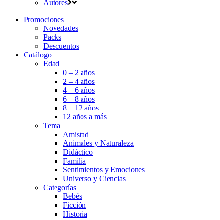
Autores
Promociones
Novedades
Packs
Descuentos
Catálogo
Edad
0 – 2 años
2 – 4 años
4 – 6 años
6 – 8 años
8 – 12 años
12 años a más
Tema
Amistad
Animales y Naturaleza
Didáctico
Familia
Sentimientos y Emociones
Universo y Ciencias
Categorías
Bebés
Ficción
Historia