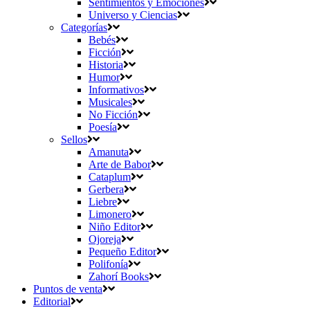
Sentimientos y Emociones
Universo y Ciencias
Categorías
Bebés
Ficción
Historia
Humor
Informativos
Musicales
No Ficción
Poesía
Sellos
Amanuta
Arte de Babor
Cataplum
Gerbera
Liebre
Limonero
Niño Editor
Ojoreja
Pequeño Editor
Polifonía
Zahorí Books
Puntos de venta
Editorial