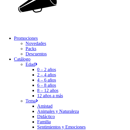
Promociones
Novedades
Packs
Descuentos
Catálogo
Edad
0 – 2 años
2 – 4 años
4 – 6 años
6 – 8 años
8 – 12 años
12 años a más
Tema
Amistad
Animales y Naturaleza
Didáctico
Familia
Sentimientos y Emociones