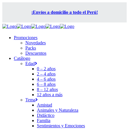
¡Envíos a domicilio a todo el Perú!
Promociones
Novedades
Packs
Descuentos
Catálogo
Edad
0 – 2 años
2 – 4 años
4 – 6 años
6 – 8 años
8 – 12 años
12 años a más
Tema
Amistad
Animales y Naturaleza
Didáctico
Familia
Sentimientos y Emociones