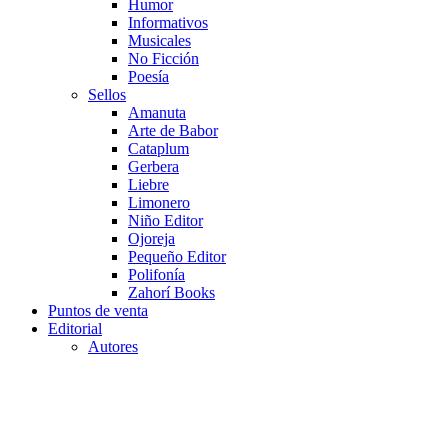
Humor
Informativos
Musicales
No Ficción
Poesía
Sellos
Amanuta
Arte de Babor
Cataplum
Gerbera
Liebre
Limonero
Niño Editor
Ojoreja
Pequeño Editor
Polifonía
Zahorí Books
Puntos de venta
Editorial
Autores