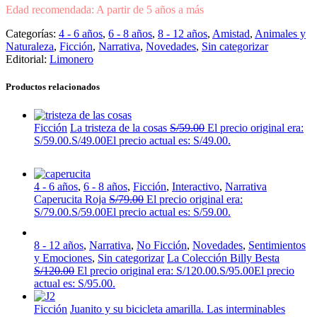
Edad recomendada: A partir de 5 años a más
Categorías:
4 - 6 años
,
6 - 8 años
,
8 - 12 años
,
Amistad
,
Animales y
Naturaleza
,
Ficción
,
Narrativa
,
Novedades
,
Sin categorizar
Editorial:
Limonero
Productos relacionados
Ficción
La tristeza de la cosas
S/
59.00
El precio original era:
S/59.00.
S/
49.00
El precio actual es: S/49.00.
4 - 6 años
,
6 - 8 años
,
Ficción
,
Interactivo
,
Narrativa
Caperucita Roja
S/
79.00
El precio original era:
S/79.00.
S/
59.00
El precio actual es: S/59.00.
8 - 12 años
,
Narrativa
,
No Ficción
,
Novedades
,
Sentimientos
y Emociones
,
Sin categorizar
La Colección Billy Besta
S/
120.00
El precio original era: S/120.00.
S/
95.00
El precio
actual es: S/95.00.
Ficción
Juanito y su bicicleta amarilla. Las interminables