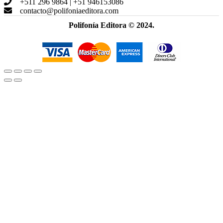
+511 296 9864 | +51 946153086
contacto@polifoniaeditora.com
Polifonía Editora © 2024.