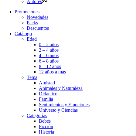
Autores
Promociones
Novedades
Packs
Descuentos
Catálogo
Edad
0 – 2 años
2 – 4 años
4 – 6 años
6 – 8 años
8 – 12 años
12 años a más
Tema
Amistad
Animales y Naturaleza
Didáctico
Familia
Sentimientos y Emociones
Universo y Ciencias
Categorías
Bebés
Ficción
Historia