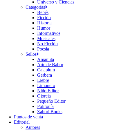
Universo y Ciencias
Categorías
Bebés
Ficción
Historia
Humor
Informativos
Musicales
No Ficción
Poesía
Sellos
Amanuta
Arte de Babor
Cataplum
Gerbera
Liebre
Limonero
Niño Editor
Ojoreja
Pequeño Editor
Polifonía
Zahorí Books
Puntos de venta
Editorial
Autores