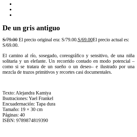
De un gris antiguo
S/
79.00
El precio original era: S/79.00.
S/
69.00
El precio actual es:
S/69.00.
El camino al río, sosegado, coreográfico y sensitivo, de una niña
solitaria y un elefante. Un recorrido contado en modo potencial –
como si se tratara de un sueño o un deseo– e ilustrado por una
mezcla de trazos primitivos y recortes casi documentales.
Texto: Alejandra Kamiya
Ilsutraciones: Yael Frankel
Encuadernación: Tapa dura
Tamaño: 19 × 30 cm
Páginas: 40
ISBN: 9789874819390