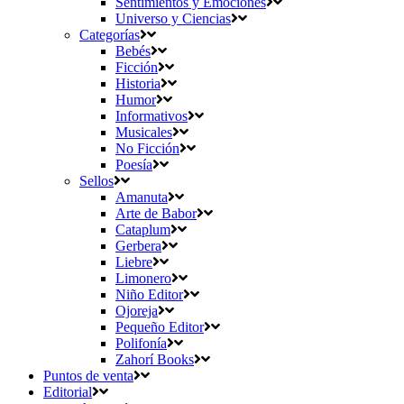
Sentimientos y Emociones
Universo y Ciencias
Categorías
Bebés
Ficción
Historia
Humor
Informativos
Musicales
No Ficción
Poesía
Sellos
Amanuta
Arte de Babor
Cataplum
Gerbera
Liebre
Limonero
Niño Editor
Ojoreja
Pequeño Editor
Polifonía
Zahorí Books
Puntos de venta
Editorial