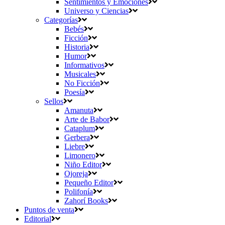
Sentimientos y Emociones
Universo y Ciencias
Categorías
Bebés
Ficción
Historia
Humor
Informativos
Musicales
No Ficción
Poesía
Sellos
Amanuta
Arte de Babor
Cataplum
Gerbera
Liebre
Limonero
Niño Editor
Ojoreja
Pequeño Editor
Polifonía
Zahorí Books
Puntos de venta
Editorial