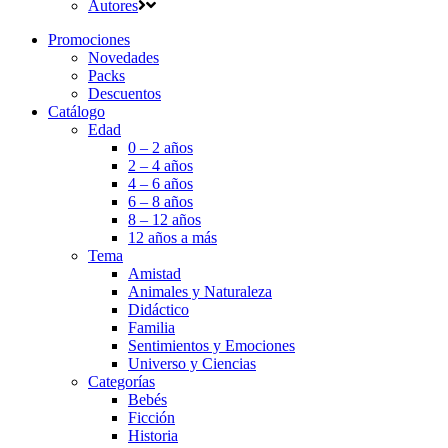
Autores
Promociones
Novedades
Packs
Descuentos
Catálogo
Edad
0 – 2 años
2 – 4 años
4 – 6 años
6 – 8 años
8 – 12 años
12 años a más
Tema
Amistad
Animales y Naturaleza
Didáctico
Familia
Sentimientos y Emociones
Universo y Ciencias
Categorías
Bebés
Ficción
Historia