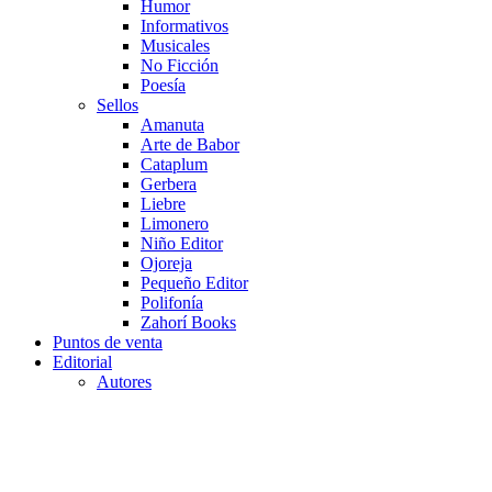
Humor
Informativos
Musicales
No Ficción
Poesía
Sellos
Amanuta
Arte de Babor
Cataplum
Gerbera
Liebre
Limonero
Niño Editor
Ojoreja
Pequeño Editor
Polifonía
Zahorí Books
Puntos de venta
Editorial
Autores