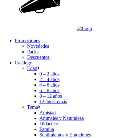
Promociones
Novedades
Packs
Descuentos
Catálogo
Edad
0 – 2 años
2 – 4 años
4 – 6 años
6 – 8 años
8 – 12 años
12 años a más
Tema
Amistad
Animales y Naturaleza
Didáctico
Familia
Sentimientos y Emociones