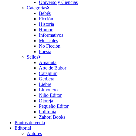
Universo y Ciencias
Categorías
Bebés
Ficción
Historia
Humor
Informativos
Musicales
No Ficción
Poesía
Sellos
Amanuta
Arte de Babor
Cataplum
Gerbera
Liebre
Limonero
Niño Editor
Ojoreja
Pequeño Editor
Polifonía
Zahorí Books
Puntos de venta
Editorial
Autores