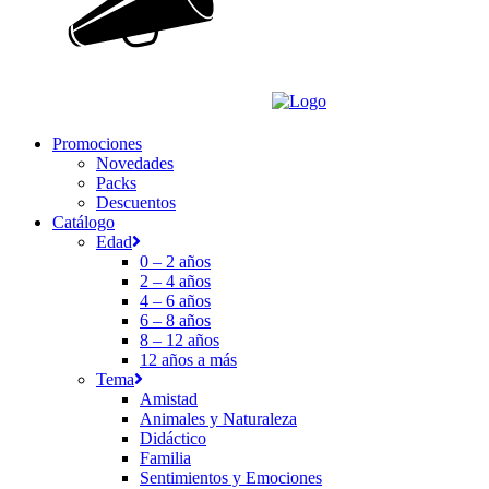
Promociones
Novedades
Packs
Descuentos
Catálogo
Edad
0 – 2 años
2 – 4 años
4 – 6 años
6 – 8 años
8 – 12 años
12 años a más
Tema
Amistad
Animales y Naturaleza
Didáctico
Familia
Sentimientos y Emociones