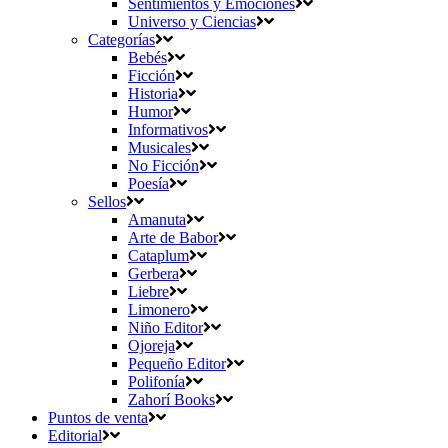
Sentimientos y Emociones
Universo y Ciencias
Categorías
Bebés
Ficción
Historia
Humor
Informativos
Musicales
No Ficción
Poesía
Sellos
Amanuta
Arte de Babor
Cataplum
Gerbera
Liebre
Limonero
Niño Editor
Ojoreja
Pequeño Editor
Polifonía
Zahorí Books
Puntos de venta
Editorial