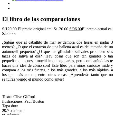
El libro de las comparaciones
S/
120.00
El precio original era: S/120.00.
S/
96.00
El precio actual es:
S/96.00.
¿Sabías que al caballito de mar se demora dos horas en nadar 3
metros? ¿O que el corazón de una ballena azul es del tamaño de un
automóvil pequeño? ¿O que tus glándulas salivales producen seis
tazas de saliva al día? ¡Hay cosas que son tan grandes o tan
pequeñas que cuesta muchísimo imaginarlas, pero comparándolas te
haces una idea de cómo son! Este libro para niños curiosos mide y
compara a los más fuertes, a los más grandes, a los más rápidos, a
los que más comen, entre otras cosas. ¡Aprenderás tanto que no
seguirás viendo el mundo como antes!
Texto: Clive Gifford
Ilustraciones: Paul Boston
Tapa dura
29.7 x 25 cm