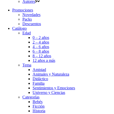
Autores
Promociones
Novedades
Packs
Descuentos
Catálogo
Edad
0 – 2 años
2 – 4 años
4 – 6 años
6 – 8 años
8 – 12 años
12 años a más
Tema
Amistad
Animales y Naturaleza
Didáctico
Familia
Sentimientos y Emociones
Universo y Ciencias
Categorías
Bebés
Ficción
Historia