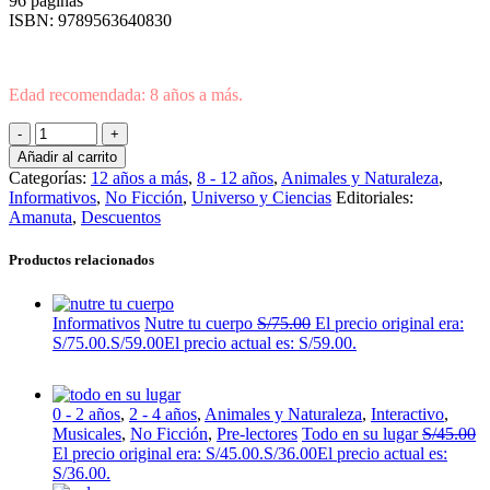
96 páginas
ISBN: 9789563640830
Edad recomendada: 8 años a más.
Añadir al carrito
Categorías:
12 años a más
,
8 - 12 años
,
Animales y Naturaleza
,
Informativos
,
No Ficción
,
Universo y Ciencias
Editoriales:
Amanuta
,
Descuentos
Productos relacionados
Informativos
Nutre tu cuerpo
S/
75.00
El precio original era:
S/75.00.
S/
59.00
El precio actual es: S/59.00.
0 - 2 años
,
2 - 4 años
,
Animales y Naturaleza
,
Interactivo
,
Musicales
,
No Ficción
,
Pre-lectores
Todo en su lugar
S/
45.00
El precio original era: S/45.00.
S/
36.00
El precio actual es:
S/36.00.