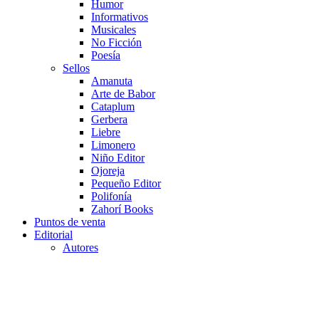
Humor
Informativos
Musicales
No Ficción
Poesía
Sellos
Amanuta
Arte de Babor
Cataplum
Gerbera
Liebre
Limonero
Niño Editor
Ojoreja
Pequeño Editor
Polifonía
Zahorí Books
Puntos de venta
Editorial
Autores