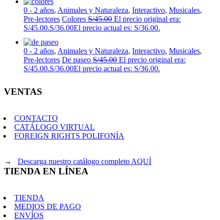
0 - 2 años
,
Animales y Naturaleza
,
Interactivo
,
Musicales
,
Pre-lectores
Colores
S/
45.00
El precio original era:
S/45.00.
S/
36.00
El precio actual es: S/36.00.
0 - 2 años
,
Animales y Naturaleza
,
Interactivo
,
Musicales
,
Pre-lectores
De paseo
S/
45.00
El precio original era:
S/45.00.
S/
36.00
El precio actual es: S/36.00.
VENTAS
CONTACTO
CATÁLOGO VIRTUAL
FOREIGN RIGHTS POLIFONÍA
→
Descarga nuestro catálogo completo AQUÍ
TIENDA EN LÍNEA
TIENDA
MEDIOS DE PAGO
ENVÍOS