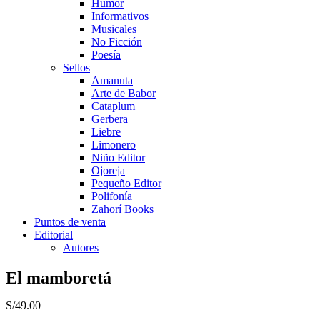
Humor
Informativos
Musicales
No Ficción
Poesía
Sellos
Amanuta
Arte de Babor
Cataplum
Gerbera
Liebre
Limonero
Niño Editor
Ojoreja
Pequeño Editor
Polifonía
Zahorí Books
Puntos de venta
Editorial
Autores
El mamboretá
S/
49.00