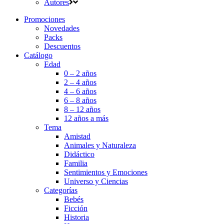
Autores
Promociones
Novedades
Packs
Descuentos
Catálogo
Edad
0 – 2 años
2 – 4 años
4 – 6 años
6 – 8 años
8 – 12 años
12 años a más
Tema
Amistad
Animales y Naturaleza
Didáctico
Familia
Sentimientos y Emociones
Universo y Ciencias
Categorías
Bebés
Ficción
Historia