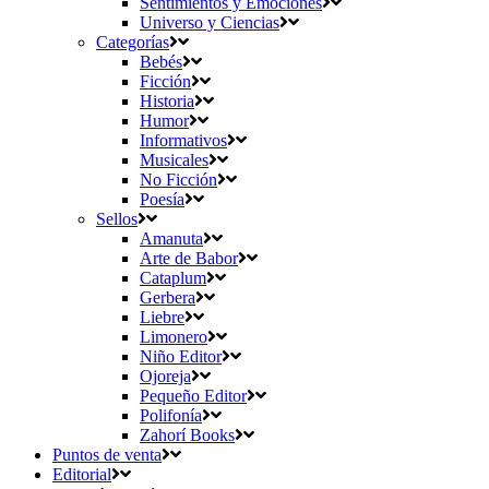
Sentimientos y Emociones
Universo y Ciencias
Categorías
Bebés
Ficción
Historia
Humor
Informativos
Musicales
No Ficción
Poesía
Sellos
Amanuta
Arte de Babor
Cataplum
Gerbera
Liebre
Limonero
Niño Editor
Ojoreja
Pequeño Editor
Polifonía
Zahorí Books
Puntos de venta
Editorial