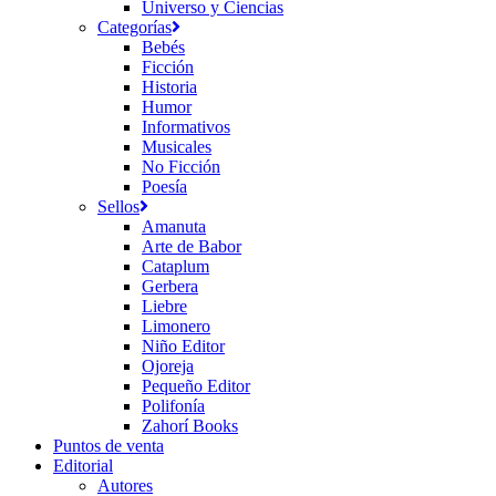
Universo y Ciencias
Categorías
Bebés
Ficción
Historia
Humor
Informativos
Musicales
No Ficción
Poesía
Sellos
Amanuta
Arte de Babor
Cataplum
Gerbera
Liebre
Limonero
Niño Editor
Ojoreja
Pequeño Editor
Polifonía
Zahorí Books
Puntos de venta
Editorial
Autores