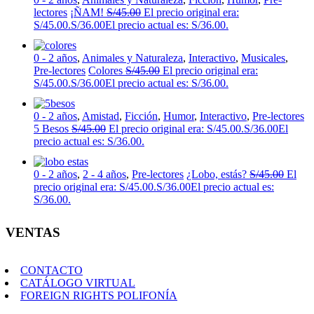
lectores
¡ÑAM!
S/
45.00
El precio original era:
S/45.00.
S/
36.00
El precio actual es: S/36.00.
0 - 2 años
,
Animales y Naturaleza
,
Interactivo
,
Musicales
,
Pre-lectores
Colores
S/
45.00
El precio original era:
S/45.00.
S/
36.00
El precio actual es: S/36.00.
0 - 2 años
,
Amistad
,
Ficción
,
Humor
,
Interactivo
,
Pre-lectores
5 Besos
S/
45.00
El precio original era: S/45.00.
S/
36.00
El
precio actual es: S/36.00.
0 - 2 años
,
2 - 4 años
,
Pre-lectores
¿Lobo, estás?
S/
45.00
El
precio original era: S/45.00.
S/
36.00
El precio actual es:
S/36.00.
VENTAS
CONTACTO
CATÁLOGO VIRTUAL
FOREIGN RIGHTS POLIFONÍA