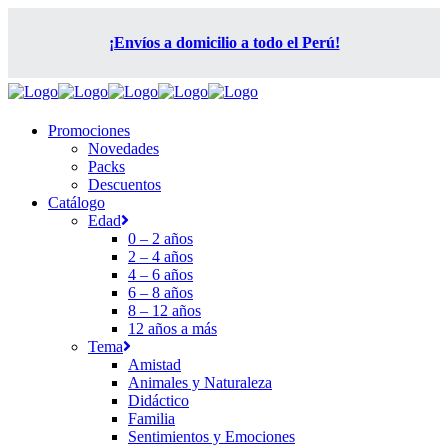
¡Envíos a domicilio a todo el Perú!
Promociones
Novedades
Packs
Descuentos
Catálogo
Edad
0 – 2 años
2 – 4 años
4 – 6 años
6 – 8 años
8 – 12 años
12 años a más
Tema
Amistad
Animales y Naturaleza
Didáctico
Familia
Sentimientos y Emociones