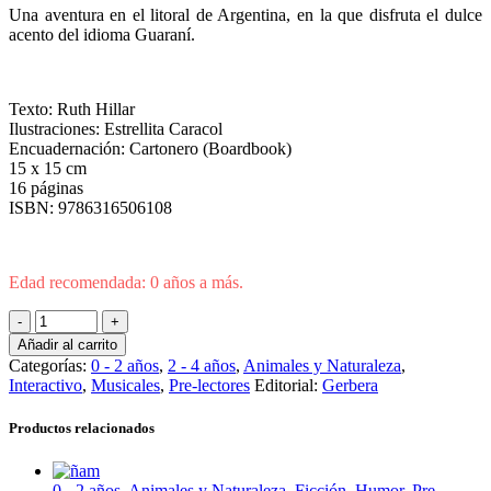
Una aventura en el litoral de Argentina, en la que disfruta el dulce
acento del idioma Guaraní.
Texto: Ruth Hillar
Ilustraciones: Estrellita Caracol
Encuadernación: Cartonero (Boardbook)
15 x 15 cm
16 páginas
ISBN: 9786316506108
Edad recomendada: 0 años a más.
Añadir al carrito
Categorías:
0 - 2 años
,
2 - 4 años
,
Animales y Naturaleza
,
Interactivo
,
Musicales
,
Pre-lectores
Editorial:
Gerbera
Productos relacionados
0 - 2 años
,
Animales y Naturaleza
,
Ficción
,
Humor
,
Pre-