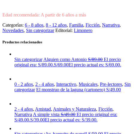
Edad recomendada: A partir de 6 años a más
Categorías:
6 - 8 años
,
8 - 12 años
,
Familia
,
Ficción
,
Narrativa
,
Novedades
,
Sin categorizar
Editorial:
Limonero
Productos relacionados
Sin categorizar
Alguien como Antonio
S/
89.00
El precio
original era: S/89.00.
S/
69.00
El precio actual es: S/69.00.
0 - 2 años
,
2 - 4 años
,
Interactivo
,
Musicales
,
Pre-lectores
,
Sin
categorizar
El monstruo de la laguna (cartonero)
S/
49.00
2 - 4 años
,
Amistad
,
Animales y Naturaleza
,
Ficción
,
Narrativa
A simple vista
S/
49.00
El precio original era:
S/49.00.
S/
39.00
El precio actual es: S/39.00.
Sin categorizar
¡Ay, barquito de papel!
S/
59.00
El precio