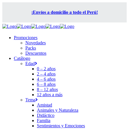
¡Envíos a domicilio a todo el Perú!
Promociones
Novedades
Packs
Descuentos
Catálogo
Edad
0 – 2 años
2 – 4 años
4 – 6 años
6 – 8 años
8 – 12 años
12 años a más
Tema
Amistad
Animales y Naturaleza
Didáctico
Familia
Sentimientos y Emociones