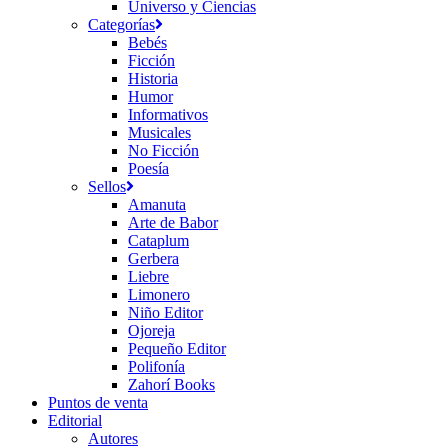
Universo y Ciencias
Categorías
Bebés
Ficción
Historia
Humor
Informativos
Musicales
No Ficción
Poesía
Sellos
Amanuta
Arte de Babor
Cataplum
Gerbera
Liebre
Limonero
Niño Editor
Ojoreja
Pequeño Editor
Polifonía
Zahorí Books
Puntos de venta
Editorial
Autores