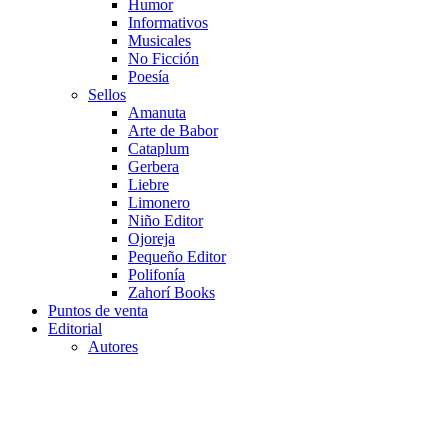
Humor
Informativos
Musicales
No Ficción
Poesía
Sellos
Amanuta
Arte de Babor
Cataplum
Gerbera
Liebre
Limonero
Niño Editor
Ojoreja
Pequeño Editor
Polifonía
Zahorí Books
Puntos de venta
Editorial
Autores