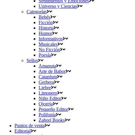
Sentimientos y Emociones
Universo y Ciencias
Categorías
Bebés
Ficción
Historia
Humor
Informativos
Musicales
No Ficción
Poesía
Sellos
Amanuta
Arte de Babor
Cataplum
Gerbera
Liebre
Limonero
Niño Editor
Ojoreja
Pequeño Editor
Polifonía
Zahorí Books
Puntos de venta
Editorial