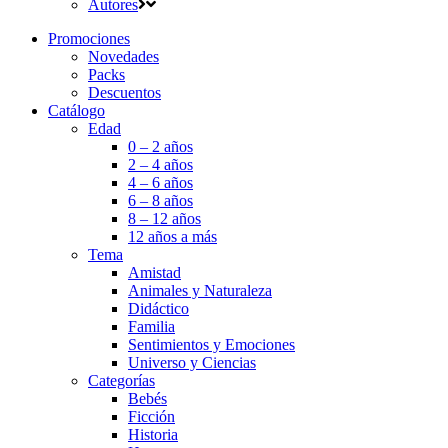
Autores
Promociones
Novedades
Packs
Descuentos
Catálogo
Edad
0 – 2 años
2 – 4 años
4 – 6 años
6 – 8 años
8 – 12 años
12 años a más
Tema
Amistad
Animales y Naturaleza
Didáctico
Familia
Sentimientos y Emociones
Universo y Ciencias
Categorías
Bebés
Ficción
Historia