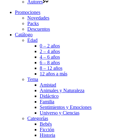
Autores
Promociones
Novedades
Packs
Descuentos
Catálogo
Edad
0 – 2 años
2 – 4 años
4 – 6 años
6 – 8 años
8 – 12 años
12 años a más
Tema
Amistad
Animales y Naturaleza
Didáctico
Familia
Sentimientos y Emociones
Universo y Ciencias
Categorías
Bebés
Ficción
Historia