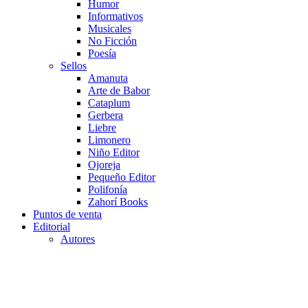
Humor
Informativos
Musicales
No Ficción
Poesía
Sellos
Amanuta
Arte de Babor
Cataplum
Gerbera
Liebre
Limonero
Niño Editor
Ojoreja
Pequeño Editor
Polifonía
Zahorí Books
Puntos de venta
Editorial
Autores