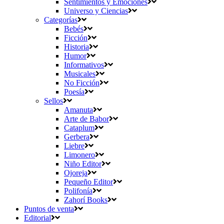
Sentimientos y Emociones
Universo y Ciencias
Categorías
Bebés
Ficción
Historia
Humor
Informativos
Musicales
No Ficción
Poesía
Sellos
Amanuta
Arte de Babor
Cataplum
Gerbera
Liebre
Limonero
Niño Editor
Ojoreja
Pequeño Editor
Polifonía
Zahorí Books
Puntos de venta
Editorial