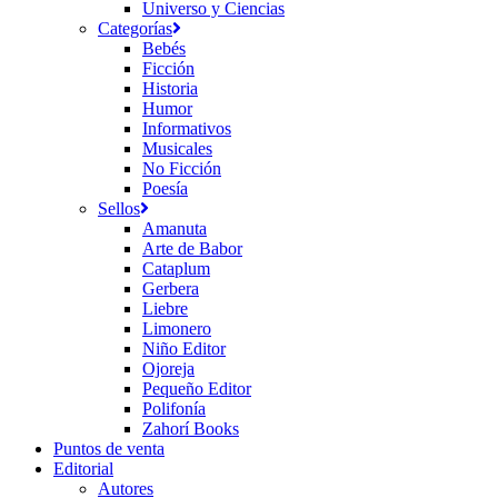
Universo y Ciencias
Categorías
Bebés
Ficción
Historia
Humor
Informativos
Musicales
No Ficción
Poesía
Sellos
Amanuta
Arte de Babor
Cataplum
Gerbera
Liebre
Limonero
Niño Editor
Ojoreja
Pequeño Editor
Polifonía
Zahorí Books
Puntos de venta
Editorial
Autores