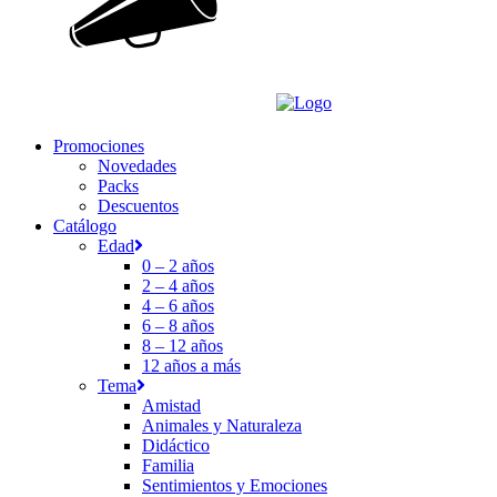
Promociones
Novedades
Packs
Descuentos
Catálogo
Edad
0 – 2 años
2 – 4 años
4 – 6 años
6 – 8 años
8 – 12 años
12 años a más
Tema
Amistad
Animales y Naturaleza
Didáctico
Familia
Sentimientos y Emociones