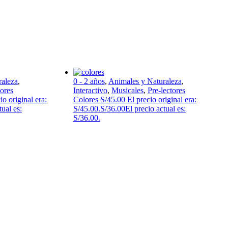
raleza
,
0 - 2 años
,
Animales y Naturaleza
,
tores
Interactivo
,
Musicales
,
Pre-lectores
io original era:
Colores
S/
45.00
El precio original era:
tual es:
S/45.00.
S/
36.00
El precio actual es:
S/36.00.