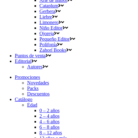
Arte de Babor
Cataplum
Gerbera
Liebre
Limonero
Niño Editor
Ojoreja
Pequeño Editor
Polifonía
Zahorí Books
Puntos de venta
Editorial
Autores
Promociones
Novedades
Packs
Descuentos
Catálogo
Edad
0 – 2 años
2 – 4 años
4 – 6 años
6 – 8 años
8 – 12 años