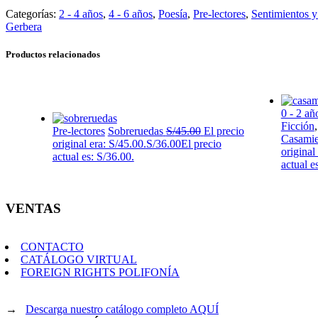
Categorías:
2 - 4 años
,
4 - 6 años
,
Poesía
,
Pre-lectores
,
Sentimientos 
Gerbera
Productos relacionados
0 - 2 añ
Ficción
Pre-lectores
Sobreruedas
S/
45.00
El precio
Casamie
original era: S/45.00.
S/
36.00
El precio
original
actual es: S/36.00.
actual e
VENTAS
CONTACTO
CATÁLOGO VIRTUAL
FOREIGN RIGHTS POLIFONÍA
→
Descarga nuestro catálogo completo AQUÍ