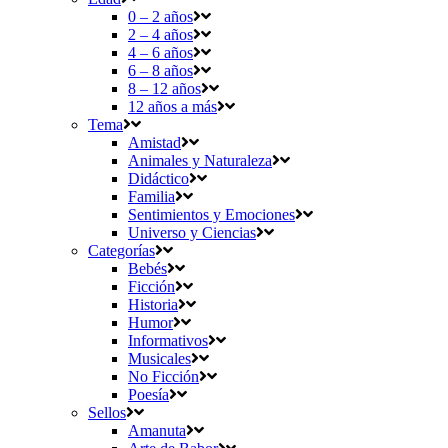
0 – 2 años
2 – 4 años
4 – 6 años
6 – 8 años
8 – 12 años
12 años a más
Tema
Amistad
Animales y Naturaleza
Didáctico
Familia
Sentimientos y Emociones
Universo y Ciencias
Categorías
Bebés
Ficción
Historia
Humor
Informativos
Musicales
No Ficción
Poesía
Sellos
Amanuta