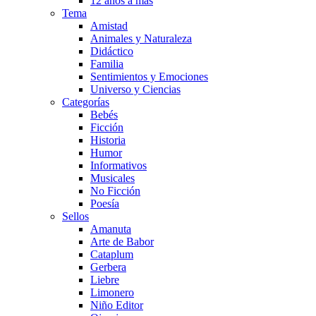
12 años a más
Tema
Amistad
Animales y Naturaleza
Didáctico
Familia
Sentimientos y Emociones
Universo y Ciencias
Categorías
Bebés
Ficción
Historia
Humor
Informativos
Musicales
No Ficción
Poesía
Sellos
Amanuta
Arte de Babor
Cataplum
Gerbera
Liebre
Limonero
Niño Editor