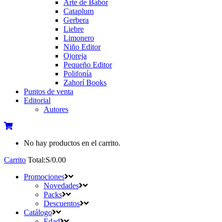
Arte de Babor
Cataplum
Gerbera
Liebre
Limonero
Niño Editor
Ojoreja
Pequeño Editor
Polifonía
Zahorí Books
Puntos de venta
Editorial
Autores
No hay productos en el carrito.
Carrito
Total:
S/
0.00
Promociones
Novedades
Packs
Descuentos
Catálogo
Edad