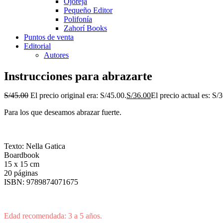
Ojoreja
Pequeño Editor
Polifonía
Zahorí Books
Puntos de venta
Editorial
Autores
Instrucciones para abrazarte
S/
45.00
El precio original era: S/45.00.
S/
36.00
El precio actual es: S/
Para los que deseamos abrazar fuerte.
Texto: Nella Gatica
Boardbook
15 x 15 cm
20 páginas
ISBN: 9789874071675
Edad recomendada: 3 a 5 años.