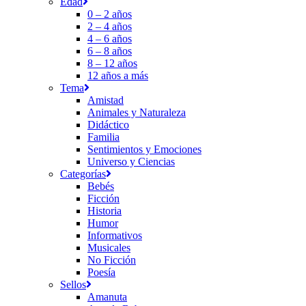
Edad
0 – 2 años
2 – 4 años
4 – 6 años
6 – 8 años
8 – 12 años
12 años a más
Tema
Amistad
Animales y Naturaleza
Didáctico
Familia
Sentimientos y Emociones
Universo y Ciencias
Categorías
Bebés
Ficción
Historia
Humor
Informativos
Musicales
No Ficción
Poesía
Sellos
Amanuta