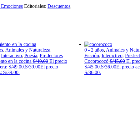
y Emociones
Editoriales:
Descuentos
,
os
,
Animales y Naturaleza
,
0 - 2 años
,
Animales y Natu
,
Interactivo
,
Poesía
,
Pre-lectores
Ficción
,
Interactivo
,
Pre-lec
nto en la cocina
S/
49.00
El precio
Cocorococó
S/
45.00
El prec
 era: S/49.00.
S/
39.00
El precio
S/45.00.
S/
36.00
El precio ac
s: S/39.00.
S/36.00.