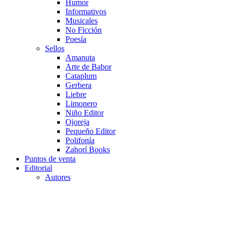
Humor
Informativos
Musicales
No Ficción
Poesía
Sellos
Amanuta
Arte de Babor
Cataplum
Gerbera
Liebre
Limonero
Niño Editor
Ojoreja
Pequeño Editor
Polifonía
Zahorí Books
Puntos de venta
Editorial
Autores