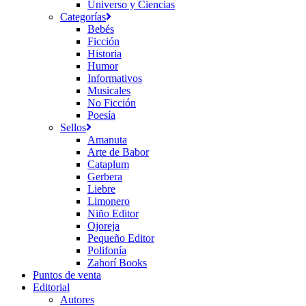
Universo y Ciencias
Categorías
Bebés
Ficción
Historia
Humor
Informativos
Musicales
No Ficción
Poesía
Sellos
Amanuta
Arte de Babor
Cataplum
Gerbera
Liebre
Limonero
Niño Editor
Ojoreja
Pequeño Editor
Polifonía
Zahorí Books
Puntos de venta
Editorial
Autores