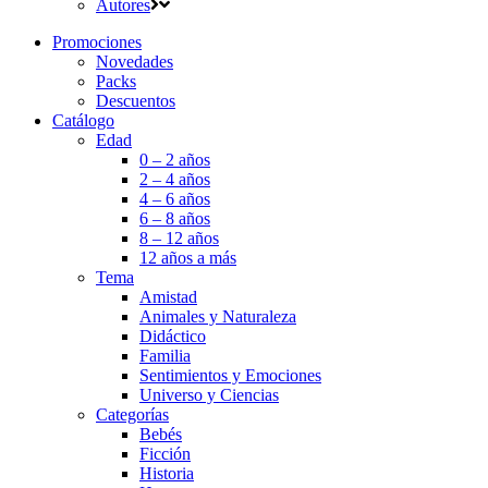
Autores
Promociones
Novedades
Packs
Descuentos
Catálogo
Edad
0 – 2 años
2 – 4 años
4 – 6 años
6 – 8 años
8 – 12 años
12 años a más
Tema
Amistad
Animales y Naturaleza
Didáctico
Familia
Sentimientos y Emociones
Universo y Ciencias
Categorías
Bebés
Ficción
Historia