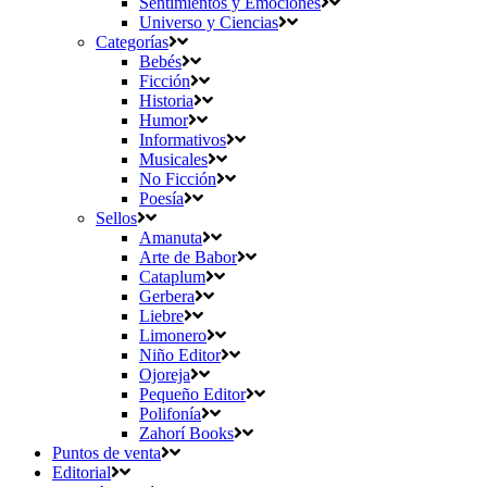
Sentimientos y Emociones
Universo y Ciencias
Categorías
Bebés
Ficción
Historia
Humor
Informativos
Musicales
No Ficción
Poesía
Sellos
Amanuta
Arte de Babor
Cataplum
Gerbera
Liebre
Limonero
Niño Editor
Ojoreja
Pequeño Editor
Polifonía
Zahorí Books
Puntos de venta
Editorial