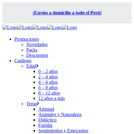
¡Envíos a domicilio a todo el Perú!
Promociones
Novedades
Packs
Descuentos
Catálogo
Edad
0 – 2 años
2 – 4 años
4 – 6 años
6 – 8 años
8 – 12 años
12 años a más
Tema
Amistad
Animales y Naturaleza
Didáctico
Familia
Sentimientos y Emociones