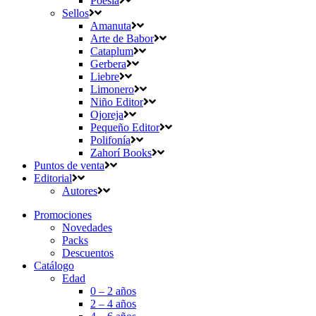
Poesía
Sellos
Amanuta
Arte de Babor
Cataplum
Gerbera
Liebre
Limonero
Niño Editor
Ojoreja
Pequeño Editor
Polifonía
Zahorí Books
Puntos de venta
Editorial
Autores
Promociones
Novedades
Packs
Descuentos
Catálogo
Edad
0 – 2 años
2 – 4 años