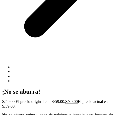
¡No se aburra!
S/
59.00
El precio original era: S/59.00.
S/
39.00
El precio actual es:
S/39.00.
No se aburra reúne juegos de palabras e ingenio para lectores de