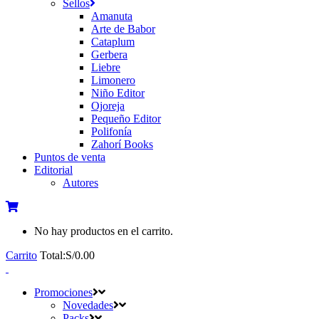
Sellos
Amanuta
Arte de Babor
Cataplum
Gerbera
Liebre
Limonero
Niño Editor
Ojoreja
Pequeño Editor
Polifonía
Zahorí Books
Puntos de venta
Editorial
Autores
No hay productos en el carrito.
Carrito
Total:
S/
0.00
Promociones
Novedades
Packs