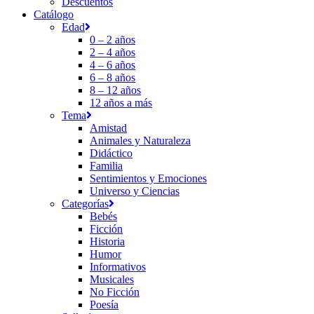
Descuentos
Catálogo
Edad
0 – 2 años
2 – 4 años
4 – 6 años
6 – 8 años
8 – 12 años
12 años a más
Tema
Amistad
Animales y Naturaleza
Didáctico
Familia
Sentimientos y Emociones
Universo y Ciencias
Categorías
Bebés
Ficción
Historia
Humor
Informativos
Musicales
No Ficción
Poesía