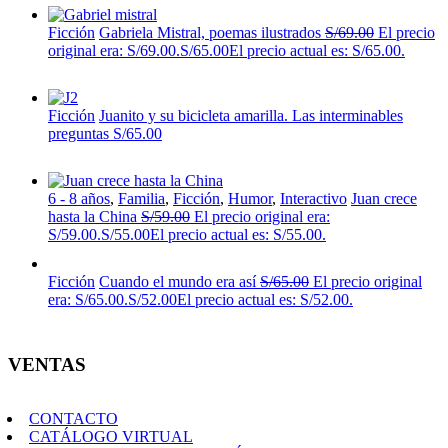
Ficción
Gabriela Mistral, poemas ilustrados
S/
69.00
El precio
original era: S/69.00.
S/
65.00
El precio actual es: S/65.00.
Ficción
Juanito y su bicicleta amarilla. Las interminables
preguntas
S/
65.00
6 - 8 años
,
Familia
,
Ficción
,
Humor
,
Interactivo
Juan crece
hasta la China
S/
59.00
El precio original era:
S/59.00.
S/
55.00
El precio actual es: S/55.00.
Ficción
Cuando el mundo era así
S/
65.00
El precio original
era: S/65.00.
S/
52.00
El precio actual es: S/52.00.
VENTAS
CONTACTO
CATÁLOGO VIRTUAL