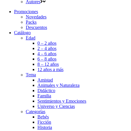
Autores
Promociones
Novedades
Packs
Descuentos
Catálogo
Edad
0 – 2 años
2 – 4 años
4 – 6 años
6 – 8 años
8 – 12 años
12 años a más
Tema
Amistad
Animales y Naturaleza
Didáctico
Familia
Sentimientos y Emociones
Universo y Ciencias
Categorías
Bebés
Ficción
Historia