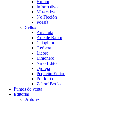
Humor
Informativos
Musicales
No Ficción
Poesía
Sellos
Amanuta
Arte de Babor
Cataplum
Gerbera
Liebre
Limonero
Niño Editor
Ojoreja
Pequeño Editor
Polifonía
Zahorí Books
Puntos de venta
Editorial
Autores