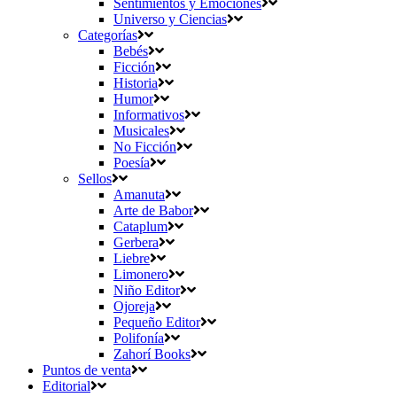
Sentimientos y Emociones
Universo y Ciencias
Categorías
Bebés
Ficción
Historia
Humor
Informativos
Musicales
No Ficción
Poesía
Sellos
Amanuta
Arte de Babor
Cataplum
Gerbera
Liebre
Limonero
Niño Editor
Ojoreja
Pequeño Editor
Polifonía
Zahorí Books
Puntos de venta
Editorial