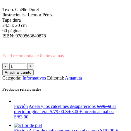
Texto: Gaëlle Duret
Ilustraciones: Leonor Pérez
Tapa dura
24.5 x 20 cm
60 páginas
ISBN: 9789563640878
Edad recomendada: 8 años a más.
Añadir al carrito
Categoría:
Informativos
Editorial:
Amanuta
Productos relacionados
Ficción
Adela y los calcetines desaparecidos
S/
79.00
El
precio original era: S/79.00.
S/
63.00
El precio actual es:
S/63.00.
Ficción
A flor de piel: pensando con el cuerpo
S/
79.00
El