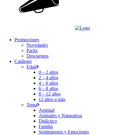
Promociones
Novedades
Packs
Descuentos
Catálogo
Edad
0 – 2 años
2 – 4 años
4 – 6 años
6 – 8 años
8 – 12 años
12 años a más
Tema
Amistad
Animales y Naturaleza
Didáctico
Familia
Sentimientos y Emociones