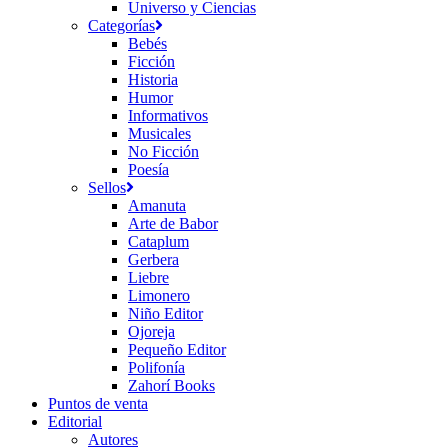
Universo y Ciencias
Categorías
Bebés
Ficción
Historia
Humor
Informativos
Musicales
No Ficción
Poesía
Sellos
Amanuta
Arte de Babor
Cataplum
Gerbera
Liebre
Limonero
Niño Editor
Ojoreja
Pequeño Editor
Polifonía
Zahorí Books
Puntos de venta
Editorial
Autores