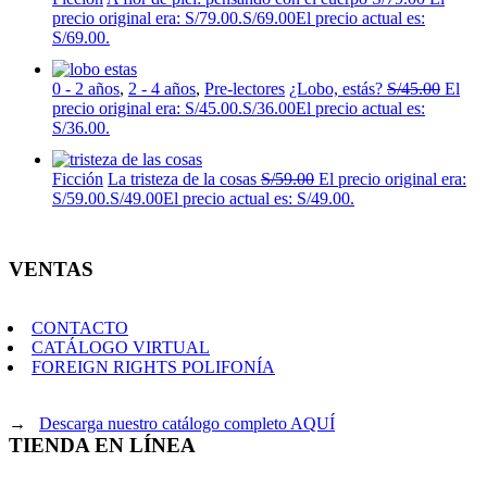
precio original era: S/79.00.
S/
69.00
El precio actual es:
S/69.00.
0 - 2 años
,
2 - 4 años
,
Pre-lectores
¿Lobo, estás?
S/
45.00
El
precio original era: S/45.00.
S/
36.00
El precio actual es:
S/36.00.
Ficción
La tristeza de la cosas
S/
59.00
El precio original era:
S/59.00.
S/
49.00
El precio actual es: S/49.00.
VENTAS
CONTACTO
CATÁLOGO VIRTUAL
FOREIGN RIGHTS POLIFONÍA
→
Descarga nuestro catálogo completo AQUÍ
TIENDA EN LÍNEA