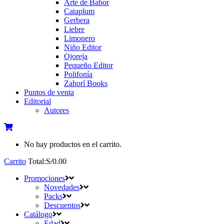
Arte de Babor
Cataplum
Gerbera
Liebre
Limonero
Niño Editor
Ojoreja
Pequeño Editor
Polifonía
Zahorí Books
Puntos de venta
Editorial
Autores
No hay productos en el carrito.
Carrito
Total:
S/
0.00
Promociones
Novedades
Packs
Descuentos
Catálogo
Edad