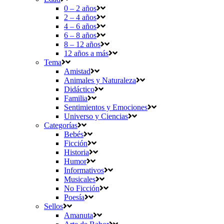
0 – 2 años
2 – 4 años
4 – 6 años
6 – 8 años
8 – 12 años
12 años a más
Tema
Amistad
Animales y Naturaleza
Didáctico
Familia
Sentimientos y Emociones
Universo y Ciencias
Categorías
Bebés
Ficción
Historia
Humor
Informativos
Musicales
No Ficción
Poesía
Sellos
Amanuta