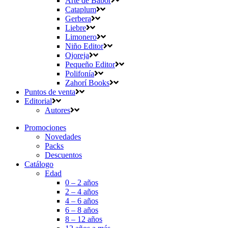
Arte de Babor
Cataplum
Gerbera
Liebre
Limonero
Niño Editor
Ojoreja
Pequeño Editor
Polifonía
Zahorí Books
Puntos de venta
Editorial
Autores
Promociones
Novedades
Packs
Descuentos
Catálogo
Edad
0 – 2 años
2 – 4 años
4 – 6 años
6 – 8 años
8 – 12 años