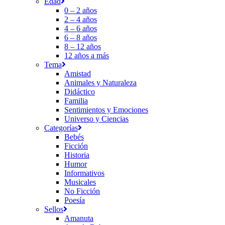
Edad
0 – 2 años
2 – 4 años
4 – 6 años
6 – 8 años
8 – 12 años
12 años a más
Tema
Amistad
Animales y Naturaleza
Didáctico
Familia
Sentimientos y Emociones
Universo y Ciencias
Categorías
Bebés
Ficción
Historia
Humor
Informativos
Musicales
No Ficción
Poesía
Sellos
Amanuta