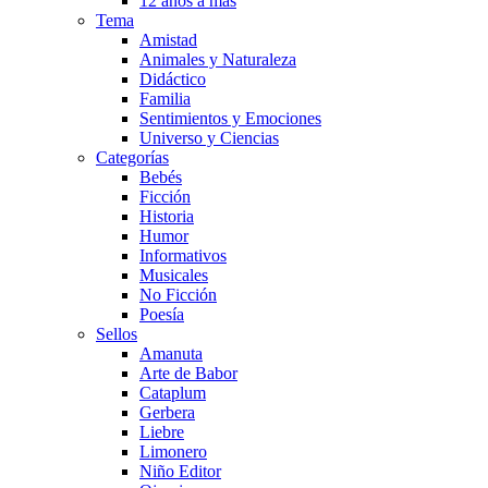
12 años a más
Tema
Amistad
Animales y Naturaleza
Didáctico
Familia
Sentimientos y Emociones
Universo y Ciencias
Categorías
Bebés
Ficción
Historia
Humor
Informativos
Musicales
No Ficción
Poesía
Sellos
Amanuta
Arte de Babor
Cataplum
Gerbera
Liebre
Limonero
Niño Editor