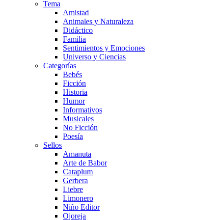
Tema
Amistad
Animales y Naturaleza
Didáctico
Familia
Sentimientos y Emociones
Universo y Ciencias
Categorías
Bebés
Ficción
Historia
Humor
Informativos
Musicales
No Ficción
Poesía
Sellos
Amanuta
Arte de Babor
Cataplum
Gerbera
Liebre
Limonero
Niño Editor
Ojoreja