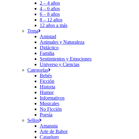
2 – 4 años
4 – 6 años
6 – 8 años
8 – 12 años
12 años a más
Tema
Amistad
Animales y Naturaleza
Didáctico
Familia
Sentimientos y Emociones
Universo y Ciencias
Categorías
Bebés
Ficción
Historia
Humor
Informativos
Musicales
No Ficción
Poesía
Sellos
Amanuta
Arte de Babor
Cataplum