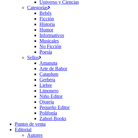
Universo y Ciencias
Categorías
Bebés
Ficción
Historia
Humor
Informativos
Musicales
No Ficción
Poesía
Sellos
Amanuta
Arte de Babor
Cataplum
Gerbera
Liebre
Limonero
Niño Editor
Ojoreja
Pequeño Editor
Polifonía
Zahorí Books
Puntos de venta
Editorial
Autores