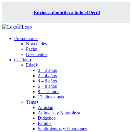
¡Envíos a domicilio a todo el Perú!
Promociones
Novedades
Packs
Descuentos
Catálogo
Edad
0 – 2 años
2 – 4 años
4 – 6 años
6 – 8 años
8 – 12 años
12 años a más
Tema
Amistad
Animales y Naturaleza
Didáctico
Familia
Sentimientos y Emociones