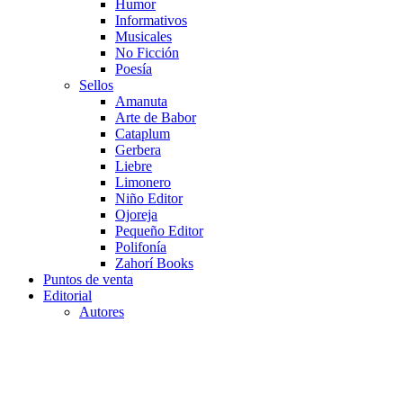
Humor
Informativos
Musicales
No Ficción
Poesía
Sellos
Amanuta
Arte de Babor
Cataplum
Gerbera
Liebre
Limonero
Niño Editor
Ojoreja
Pequeño Editor
Polifonía
Zahorí Books
Puntos de venta
Editorial
Autores
Pack Poder
S/
185.00
El precio original era: S/185.00.
S/
139.00
El precio actual
es: S/139.00.