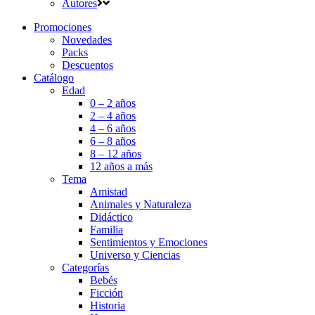
Autores
Promociones
Novedades
Packs
Descuentos
Catálogo
Edad
0 – 2 años
2 – 4 años
4 – 6 años
6 – 8 años
8 – 12 años
12 años a más
Tema
Amistad
Animales y Naturaleza
Didáctico
Familia
Sentimientos y Emociones
Universo y Ciencias
Categorías
Bebés
Ficción
Historia