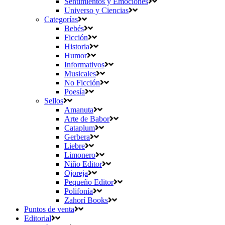
Sentimientos y Emociones
Universo y Ciencias
Categorías
Bebés
Ficción
Historia
Humor
Informativos
Musicales
No Ficción
Poesía
Sellos
Amanuta
Arte de Babor
Cataplum
Gerbera
Liebre
Limonero
Niño Editor
Ojoreja
Pequeño Editor
Polifonía
Zahorí Books
Puntos de venta
Editorial