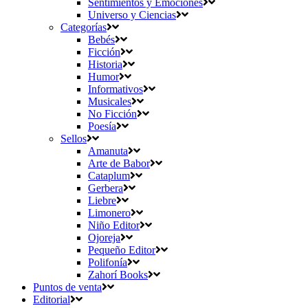
Sentimientos y Emociones
Universo y Ciencias
Categorías
Bebés
Ficción
Historia
Humor
Informativos
Musicales
No Ficción
Poesía
Sellos
Amanuta
Arte de Babor
Cataplum
Gerbera
Liebre
Limonero
Niño Editor
Ojoreja
Pequeño Editor
Polifonía
Zahorí Books
Puntos de venta
Editorial