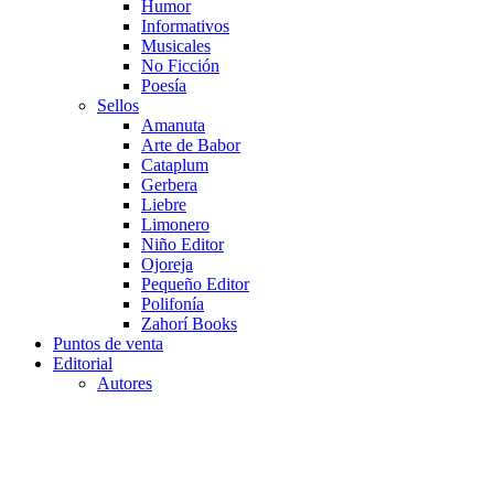
Humor
Informativos
Musicales
No Ficción
Poesía
Sellos
Amanuta
Arte de Babor
Cataplum
Gerbera
Liebre
Limonero
Niño Editor
Ojoreja
Pequeño Editor
Polifonía
Zahorí Books
Puntos de venta
Editorial
Autores