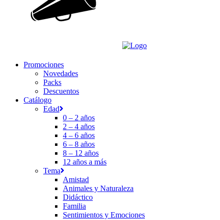
Promociones
Novedades
Packs
Descuentos
Catálogo
Edad
0 – 2 años
2 – 4 años
4 – 6 años
6 – 8 años
8 – 12 años
12 años a más
Tema
Amistad
Animales y Naturaleza
Didáctico
Familia
Sentimientos y Emociones