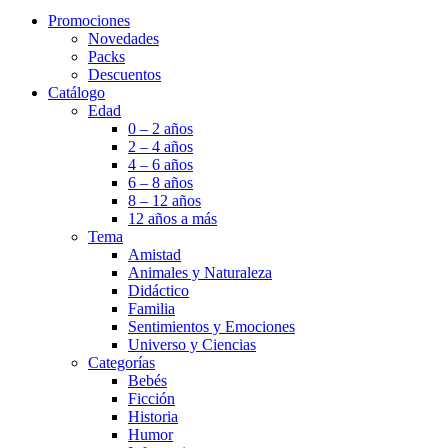
Promociones
Novedades
Packs
Descuentos
Catálogo
Edad
0 – 2 años
2 – 4 años
4 – 6 años
6 – 8 años
8 – 12 años
12 años a más
Tema
Amistad
Animales y Naturaleza
Didáctico
Familia
Sentimientos y Emociones
Universo y Ciencias
Categorías
Bebés
Ficción
Historia
Humor