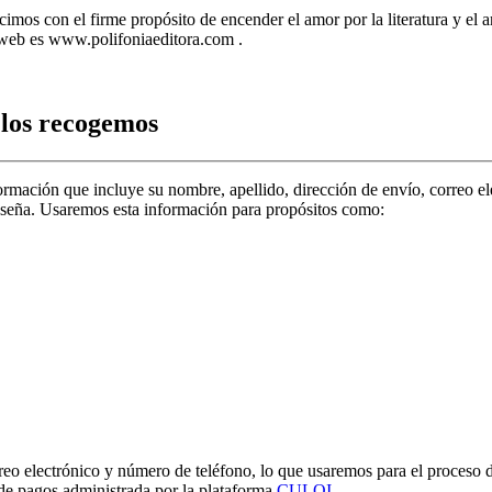
imos con el firme propósito de encender el amor por la literatura y el 
ra web es www.polifoniaeditora.com .
 los recogemos
rmación que incluye su nombre, apellido, dirección de envío, correo elec
aseña. Usaremos esta información para propósitos como:
rreo electrónico y número de teléfono, lo que usaremos para el proces
a de pagos administrada por la plataforma
CULQI
.