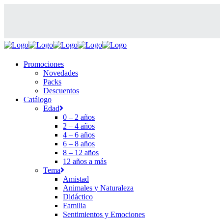
Promociones
Novedades
Packs
Descuentos
Catálogo
Edad
0 – 2 años
2 – 4 años
4 – 6 años
6 – 8 años
8 – 12 años
12 años a más
Tema
Amistad
Animales y Naturaleza
Didáctico
Familia
Sentimientos y Emociones