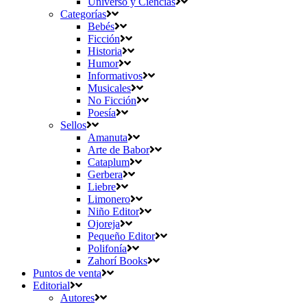
Universo y Ciencias
Categorías
Bebés
Ficción
Historia
Humor
Informativos
Musicales
No Ficción
Poesía
Sellos
Amanuta
Arte de Babor
Cataplum
Gerbera
Liebre
Limonero
Niño Editor
Ojoreja
Pequeño Editor
Polifonía
Zahorí Books
Puntos de venta
Editorial
Autores