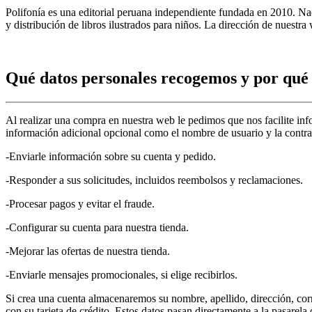
Polifonía es una editorial peruana independiente fundada en 2010. Nac
y distribución de libros ilustrados para niños. La dirección de nuest
Qué datos personales recogemos y por qué
Al realizar una compra en nuestra web le pedimos que nos facilite info
información adicional opcional como el nombre de usuario y la contr
-Enviarle información sobre su cuenta y pedido.
-Responder a sus solicitudes, incluidos reembolsos y reclamaciones.
-Procesar pagos y evitar el fraude.
-Configurar su cuenta para nuestra tienda.
-Mejorar las ofertas de nuestra tienda.
-Enviarle mensajes promocionales, si elige recibirlos.
Si crea una cuenta almacenaremos su nombre, apellido, dirección, co
con su tarjeta de crédito. Estos datos pasan directamente a la pasarel