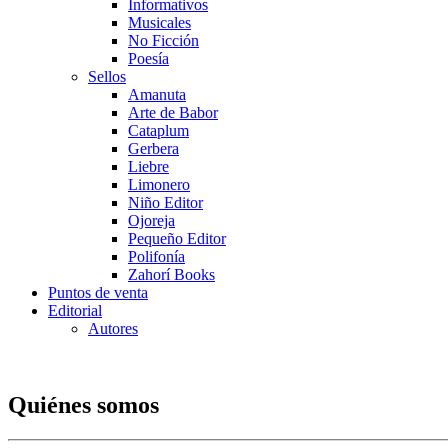
Informativos
Musicales
No Ficción
Poesía
Sellos
Amanuta
Arte de Babor
Cataplum
Gerbera
Liebre
Limonero
Niño Editor
Ojoreja
Pequeño Editor
Polifonía
Zahorí Books
Puntos de venta
Editorial
Autores
Quiénes somos