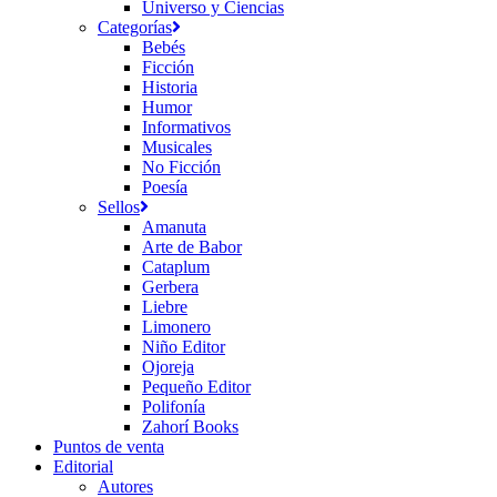
Universo y Ciencias
Categorías
Bebés
Ficción
Historia
Humor
Informativos
Musicales
No Ficción
Poesía
Sellos
Amanuta
Arte de Babor
Cataplum
Gerbera
Liebre
Limonero
Niño Editor
Ojoreja
Pequeño Editor
Polifonía
Zahorí Books
Puntos de venta
Editorial
Autores