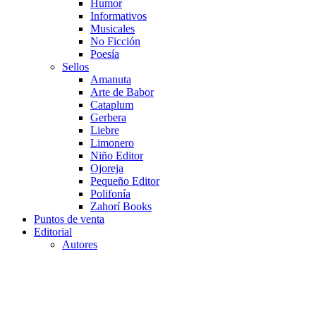
Humor
Informativos
Musicales
No Ficción
Poesía
Sellos
Amanuta
Arte de Babor
Cataplum
Gerbera
Liebre
Limonero
Niño Editor
Ojoreja
Pequeño Editor
Polifonía
Zahorí Books
Puntos de venta
Editorial
Autores