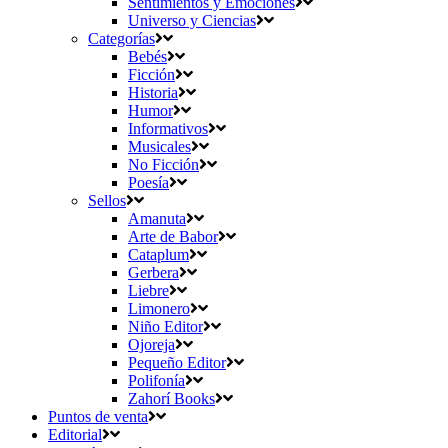
Sentimientos y Emociones
Universo y Ciencias
Categorías
Bebés
Ficción
Historia
Humor
Informativos
Musicales
No Ficción
Poesía
Sellos
Amanuta
Arte de Babor
Cataplum
Gerbera
Liebre
Limonero
Niño Editor
Ojoreja
Pequeño Editor
Polifonía
Zahorí Books
Puntos de venta
Editorial