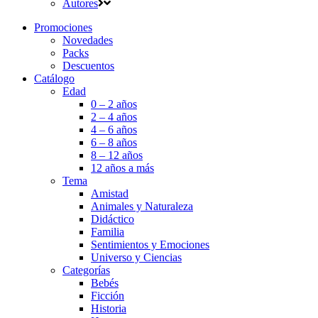
Autores
Promociones
Novedades
Packs
Descuentos
Catálogo
Edad
0 – 2 años
2 – 4 años
4 – 6 años
6 – 8 años
8 – 12 años
12 años a más
Tema
Amistad
Animales y Naturaleza
Didáctico
Familia
Sentimientos y Emociones
Universo y Ciencias
Categorías
Bebés
Ficción
Historia