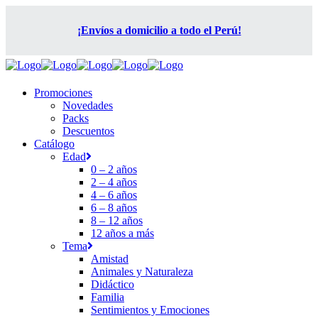
¡Envíos a domicilio a todo el Perú!
Promociones
Novedades
Packs
Descuentos
Catálogo
Edad
0 – 2 años
2 – 4 años
4 – 6 años
6 – 8 años
8 – 12 años
12 años a más
Tema
Amistad
Animales y Naturaleza
Didáctico
Familia
Sentimientos y Emociones