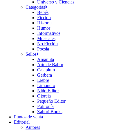
Universo y Ciencias
Categorías
Bebés
Ficción
Historia
Humor
Informativos
Musicales
No Ficción
Poesía
Sellos
Amanuta
Arte de Babor
Cataplum
Gerbera
Liebre
Limonero
Niño Editor
Ojoreja
Pequeño Editor
Polifonía
Zahorí Books
Puntos de venta
Editorial
Autores