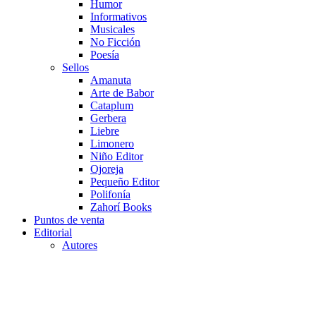
Humor
Informativos
Musicales
No Ficción
Poesía
Sellos
Amanuta
Arte de Babor
Cataplum
Gerbera
Liebre
Limonero
Niño Editor
Ojoreja
Pequeño Editor
Polifonía
Zahorí Books
Puntos de venta
Editorial
Autores