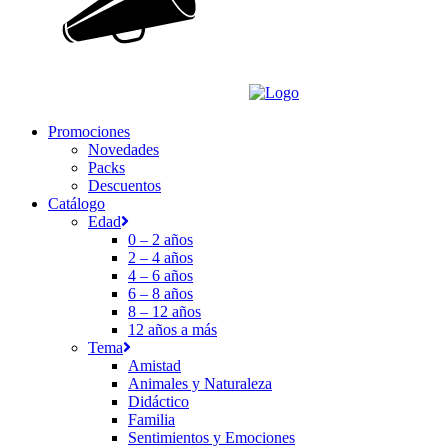
Promociones
Novedades
Packs
Descuentos
Catálogo
Edad
0 – 2 años
2 – 4 años
4 – 6 años
6 – 8 años
8 – 12 años
12 años a más
Tema
Amistad
Animales y Naturaleza
Didáctico
Familia
Sentimientos y Emociones