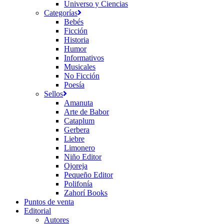
Universo y Ciencias
Categorías
Bebés
Ficción
Historia
Humor
Informativos
Musicales
No Ficción
Poesía
Sellos
Amanuta
Arte de Babor
Cataplum
Gerbera
Liebre
Limonero
Niño Editor
Ojoreja
Pequeño Editor
Polifonía
Zahorí Books
Puntos de venta
Editorial
Autores