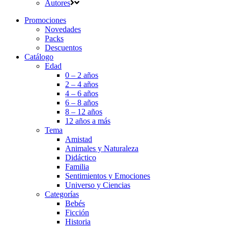
Autores
Promociones
Novedades
Packs
Descuentos
Catálogo
Edad
0 – 2 años
2 – 4 años
4 – 6 años
6 – 8 años
8 – 12 años
12 años a más
Tema
Amistad
Animales y Naturaleza
Didáctico
Familia
Sentimientos y Emociones
Universo y Ciencias
Categorías
Bebés
Ficción
Historia