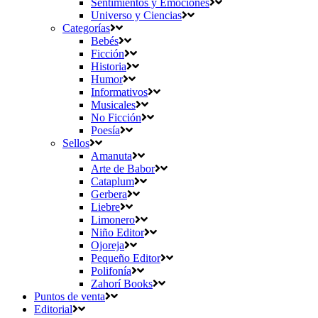
Sentimientos y Emociones
Universo y Ciencias
Categorías
Bebés
Ficción
Historia
Humor
Informativos
Musicales
No Ficción
Poesía
Sellos
Amanuta
Arte de Babor
Cataplum
Gerbera
Liebre
Limonero
Niño Editor
Ojoreja
Pequeño Editor
Polifonía
Zahorí Books
Puntos de venta
Editorial