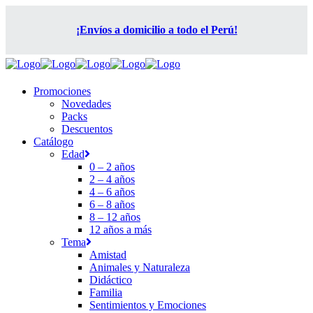
¡Envíos a domicilio a todo el Perú!
Promociones
Novedades
Packs
Descuentos
Catálogo
Edad
0 – 2 años
2 – 4 años
4 – 6 años
6 – 8 años
8 – 12 años
12 años a más
Tema
Amistad
Animales y Naturaleza
Didáctico
Familia
Sentimientos y Emociones