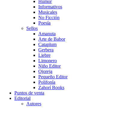
Humor
Informativos
Musicales
No Ficción
Poesía
Sellos
Amanuta
Arte de Babor
Cataplum
Gerbera
Liebre
Limonero
Niño Editor
Ojoreja
Pequeño Editor
Polifonía
Zahorí Books
Puntos de venta
Editorial
Autores