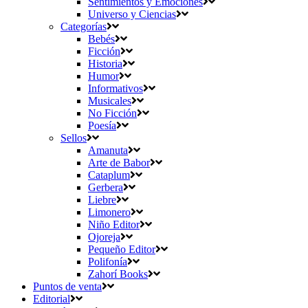
Sentimientos y Emociones
Universo y Ciencias
Categorías
Bebés
Ficción
Historia
Humor
Informativos
Musicales
No Ficción
Poesía
Sellos
Amanuta
Arte de Babor
Cataplum
Gerbera
Liebre
Limonero
Niño Editor
Ojoreja
Pequeño Editor
Polifonía
Zahorí Books
Puntos de venta
Editorial