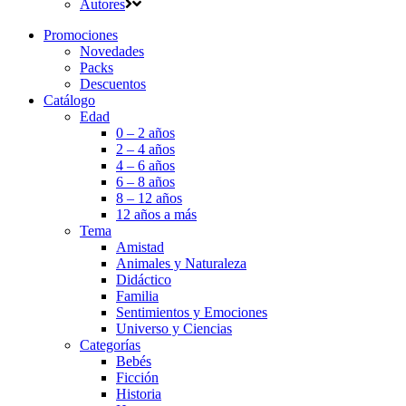
Autores
Promociones
Novedades
Packs
Descuentos
Catálogo
Edad
0 – 2 años
2 – 4 años
4 – 6 años
6 – 8 años
8 – 12 años
12 años a más
Tema
Amistad
Animales y Naturaleza
Didáctico
Familia
Sentimientos y Emociones
Universo y Ciencias
Categorías
Bebés
Ficción
Historia