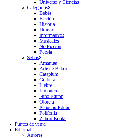
Universo y Ciencias
Categorías
Bebés
Ficción
Historia
Humor
Informativos
Musicales
No Ficción
Poesía
Sellos
Amanuta
Arte de Babor
Cataplum
Gerbera
Liebre
Limonero
Niño Editor
Ojoreja
Pequeño Editor
Polifonía
Zahorí Books
Puntos de venta
Editorial
Autores