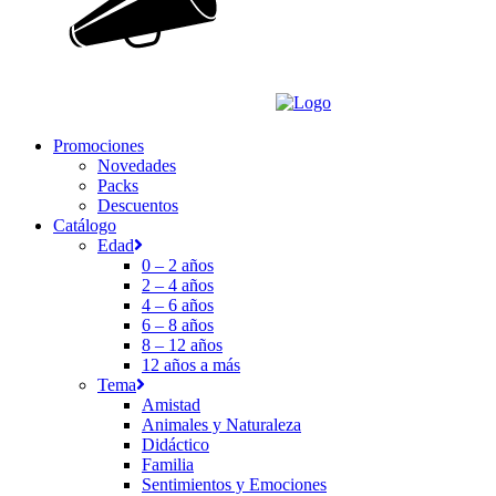
Promociones
Novedades
Packs
Descuentos
Catálogo
Edad
0 – 2 años
2 – 4 años
4 – 6 años
6 – 8 años
8 – 12 años
12 años a más
Tema
Amistad
Animales y Naturaleza
Didáctico
Familia
Sentimientos y Emociones