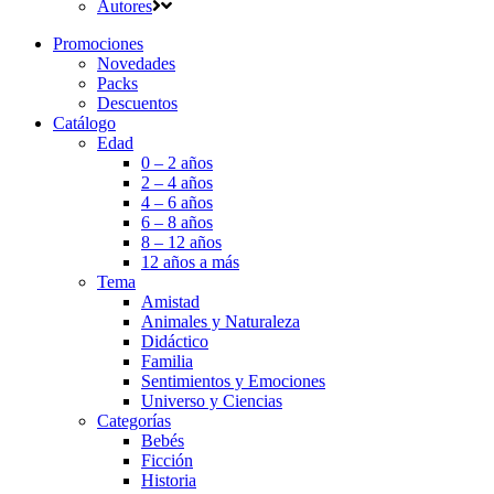
Autores
Promociones
Novedades
Packs
Descuentos
Catálogo
Edad
0 – 2 años
2 – 4 años
4 – 6 años
6 – 8 años
8 – 12 años
12 años a más
Tema
Amistad
Animales y Naturaleza
Didáctico
Familia
Sentimientos y Emociones
Universo y Ciencias
Categorías
Bebés
Ficción
Historia