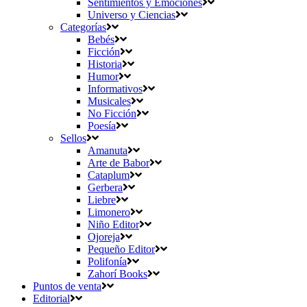
Sentimientos y Emociones
Universo y Ciencias
Categorías
Bebés
Ficción
Historia
Humor
Informativos
Musicales
No Ficción
Poesía
Sellos
Amanuta
Arte de Babor
Cataplum
Gerbera
Liebre
Limonero
Niño Editor
Ojoreja
Pequeño Editor
Polifonía
Zahorí Books
Puntos de venta
Editorial