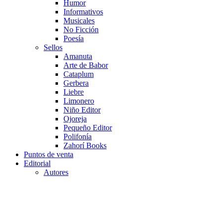
Humor
Informativos
Musicales
No Ficción
Poesía
Sellos
Amanuta
Arte de Babor
Cataplum
Gerbera
Liebre
Limonero
Niño Editor
Ojoreja
Pequeño Editor
Polifonía
Zahorí Books
Puntos de venta
Editorial
Autores