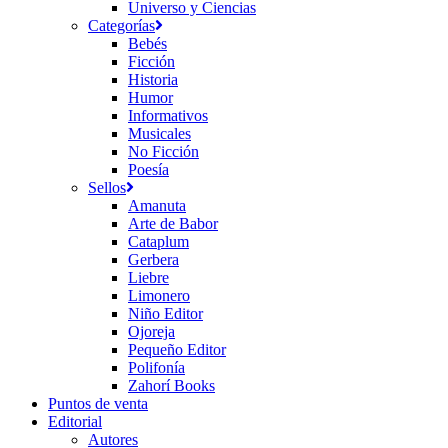
Universo y Ciencias
Categorías
Bebés
Ficción
Historia
Humor
Informativos
Musicales
No Ficción
Poesía
Sellos
Amanuta
Arte de Babor
Cataplum
Gerbera
Liebre
Limonero
Niño Editor
Ojoreja
Pequeño Editor
Polifonía
Zahorí Books
Puntos de venta
Editorial
Autores