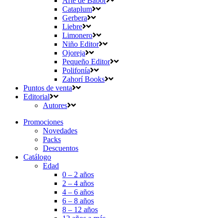
Arte de Babor
Cataplum
Gerbera
Liebre
Limonero
Niño Editor
Ojoreja
Pequeño Editor
Polifonía
Zahorí Books
Puntos de venta
Editorial
Autores
Promociones
Novedades
Packs
Descuentos
Catálogo
Edad
0 – 2 años
2 – 4 años
4 – 6 años
6 – 8 años
8 – 12 años