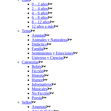
0 – 2 años
2 – 4 años
4 – 6 años
6 – 8 años
8 – 12 años
12 años a más
Tema
Amistad
Animales y Naturaleza
Didáctico
Familia
Sentimientos y Emociones
Universo y Ciencias
Categorías
Bebés
Ficción
Historia
Humor
Informativos
Musicales
No Ficción
Poesía
Sellos
Amanuta