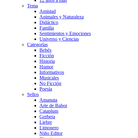
12 años a más
Tema
Amistad
Animales y Naturaleza
Didáctico
Familia
Sentimientos y Emociones
Universo y Ciencias
Categorías
Bebés
Ficción
Historia
Humor
Informativos
Musicales
No Ficción
Poesía
Sellos
Amanuta
Arte de Babor
Cataplum
Gerbera
Liebre
Limonero
Niño Editor