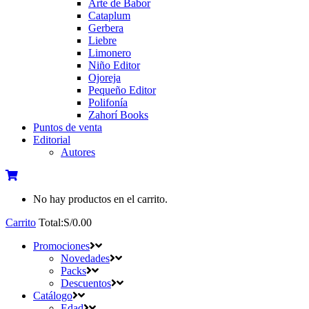
Arte de Babor
Cataplum
Gerbera
Liebre
Limonero
Niño Editor
Ojoreja
Pequeño Editor
Polifonía
Zahorí Books
Puntos de venta
Editorial
Autores
No hay productos en el carrito.
Carrito
Total:
S/
0.00
Promociones
Novedades
Packs
Descuentos
Catálogo
Edad