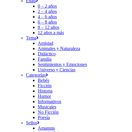
Edad
0 – 2 años
2 – 4 años
4 – 6 años
6 – 8 años
8 – 12 años
12 años a más
Tema
Amistad
Animales y Naturaleza
Didáctico
Familia
Sentimientos y Emociones
Universo y Ciencias
Categorías
Bebés
Ficción
Historia
Humor
Informativos
Musicales
No Ficción
Poesía
Sellos
Amanuta