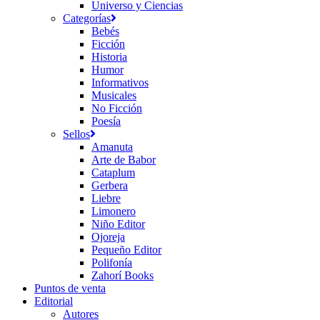
Universo y Ciencias
Categorías
Bebés
Ficción
Historia
Humor
Informativos
Musicales
No Ficción
Poesía
Sellos
Amanuta
Arte de Babor
Cataplum
Gerbera
Liebre
Limonero
Niño Editor
Ojoreja
Pequeño Editor
Polifonía
Zahorí Books
Puntos de venta
Editorial
Autores