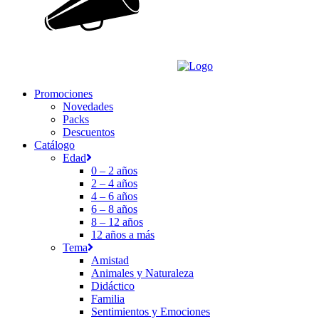
Promociones
Novedades
Packs
Descuentos
Catálogo
Edad
0 – 2 años
2 – 4 años
4 – 6 años
6 – 8 años
8 – 12 años
12 años a más
Tema
Amistad
Animales y Naturaleza
Didáctico
Familia
Sentimientos y Emociones