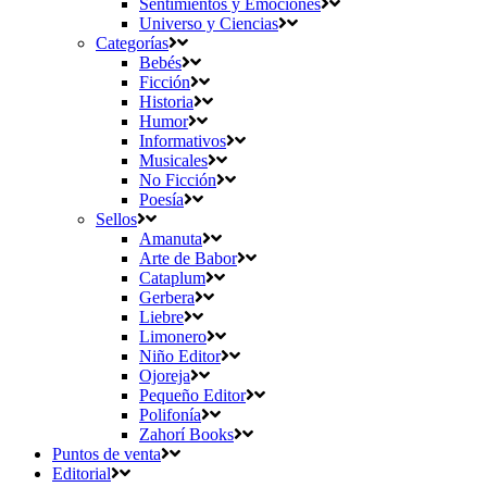
Sentimientos y Emociones
Universo y Ciencias
Categorías
Bebés
Ficción
Historia
Humor
Informativos
Musicales
No Ficción
Poesía
Sellos
Amanuta
Arte de Babor
Cataplum
Gerbera
Liebre
Limonero
Niño Editor
Ojoreja
Pequeño Editor
Polifonía
Zahorí Books
Puntos de venta
Editorial