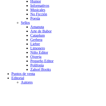
Humor
Informativos
Musicales
No Ficción
Poesía
Sellos
Amanuta
Arte de Babor
Cataplum
Gerbera
Liebre
Limonero
Niño Editor
Ojoreja
Pequeño Editor
Polifonía
Zahorí Books
Puntos de venta
Editorial
Autores