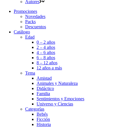
Autores
Promociones
Novedades
Packs
Descuentos
Catálogo
Edad
0 – 2 años
2 – 4 años
4 – 6 años
6 – 8 años
8 – 12 años
12 años a más
Tema
Amistad
Animales y Naturaleza
Didáctico
Familia
Sentimientos y Emociones
Universo y Ciencias
Categorías
Bebés
Ficción
Historia