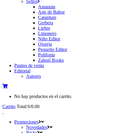
Sellos
Amanuta
Arte de Babor
Cataplum
Gerbera
Liebre
Limonero
Niño Editor
Ojoreja
Pequeño Editor
Polifonía
Zahorí Books
Puntos de venta
Editorial
Autores
No hay productos en el carrito.
Carrito
Total:
S/
0.00
Promociones
Novedades
Packs