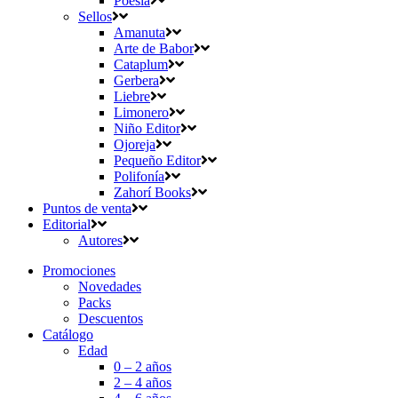
Poesía
Sellos
Amanuta
Arte de Babor
Cataplum
Gerbera
Liebre
Limonero
Niño Editor
Ojoreja
Pequeño Editor
Polifonía
Zahorí Books
Puntos de venta
Editorial
Autores
Promociones
Novedades
Packs
Descuentos
Catálogo
Edad
0 – 2 años
2 – 4 años