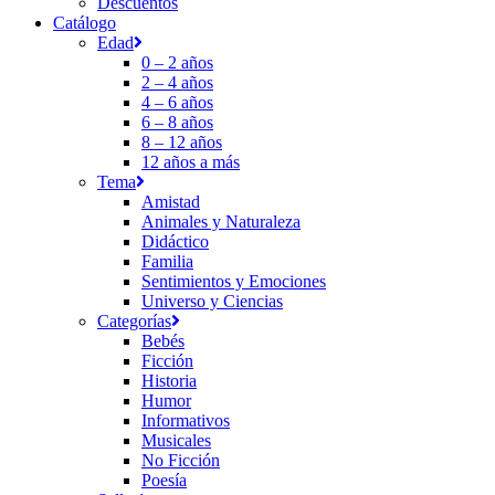
Descuentos
Catálogo
Edad
0 – 2 años
2 – 4 años
4 – 6 años
6 – 8 años
8 – 12 años
12 años a más
Tema
Amistad
Animales y Naturaleza
Didáctico
Familia
Sentimientos y Emociones
Universo y Ciencias
Categorías
Bebés
Ficción
Historia
Humor
Informativos
Musicales
No Ficción
Poesía