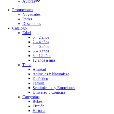
Autores
Promociones
Novedades
Packs
Descuentos
Catálogo
Edad
0 – 2 años
2 – 4 años
4 – 6 años
6 – 8 años
8 – 12 años
12 años a más
Tema
Amistad
Animales y Naturaleza
Didáctico
Familia
Sentimientos y Emociones
Universo y Ciencias
Categorías
Bebés
Ficción
Historia