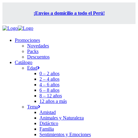
¡Envíos a domicilio a todo el Perú!
Promociones
Novedades
Packs
Descuentos
Catálogo
Edad
0 – 2 años
2 – 4 años
4 – 6 años
6 – 8 años
8 – 12 años
12 años a más
Tema
Amistad
Animales y Naturaleza
Didáctico
Familia
Sentimientos y Emociones