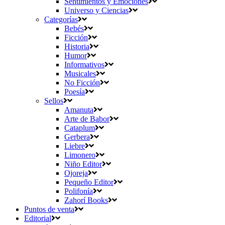
Sentimientos y Emociones
Universo y Ciencias
Categorías
Bebés
Ficción
Historia
Humor
Informativos
Musicales
No Ficción
Poesía
Sellos
Amanuta
Arte de Babor
Cataplum
Gerbera
Liebre
Limonero
Niño Editor
Ojoreja
Pequeño Editor
Polifonía
Zahorí Books
Puntos de venta
Editorial