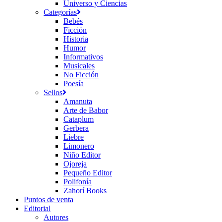
Universo y Ciencias
Categorías
Bebés
Ficción
Historia
Humor
Informativos
Musicales
No Ficción
Poesía
Sellos
Amanuta
Arte de Babor
Cataplum
Gerbera
Liebre
Limonero
Niño Editor
Ojoreja
Pequeño Editor
Polifonía
Zahorí Books
Puntos de venta
Editorial
Autores