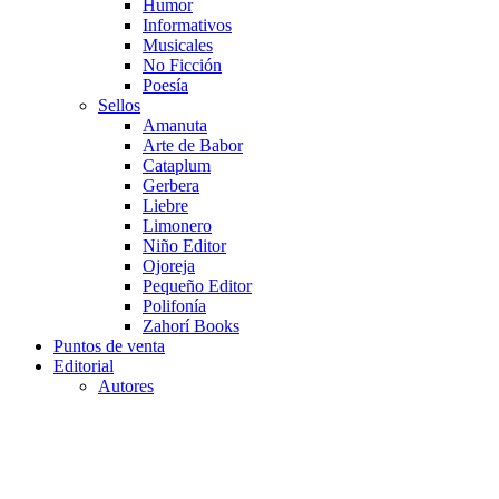
Humor
Informativos
Musicales
No Ficción
Poesía
Sellos
Amanuta
Arte de Babor
Cataplum
Gerbera
Liebre
Limonero
Niño Editor
Ojoreja
Pequeño Editor
Polifonía
Zahorí Books
Puntos de venta
Editorial
Autores