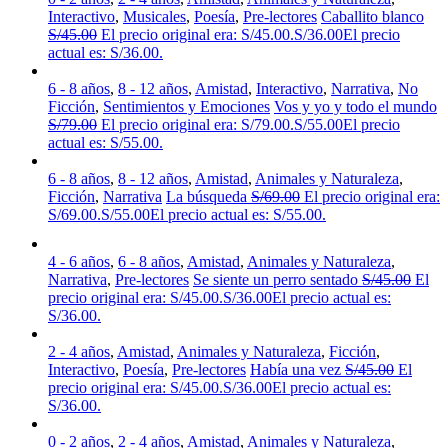
Interactivo
,
Musicales
,
Poesía
,
Pre-lectores
Caballito blanco
S/
45.00
El precio original era: S/45.00.
S/
36.00
El precio
actual es: S/36.00.
6 - 8 años
,
8 - 12 años
,
Amistad
,
Interactivo
,
Narrativa
,
No
Ficción
,
Sentimientos y Emociones
Vos y yo y todo el mundo
S/
79.00
El precio original era: S/79.00.
S/
55.00
El precio
actual es: S/55.00.
6 - 8 años
,
8 - 12 años
,
Amistad
,
Animales y Naturaleza
,
Ficción
,
Narrativa
La búsqueda
S/
69.00
El precio original era:
S/69.00.
S/
55.00
El precio actual es: S/55.00.
4 - 6 años
,
6 - 8 años
,
Amistad
,
Animales y Naturaleza
,
Narrativa
,
Pre-lectores
Se siente un perro sentado
S/
45.00
El
precio original era: S/45.00.
S/
36.00
El precio actual es:
S/36.00.
2 - 4 años
,
Amistad
,
Animales y Naturaleza
,
Ficción
,
Interactivo
,
Poesía
,
Pre-lectores
Había una vez
S/
45.00
El
precio original era: S/45.00.
S/
36.00
El precio actual es:
S/36.00.
0 - 2 años
,
2 - 4 años
,
Amistad
,
Animales y Naturaleza
,