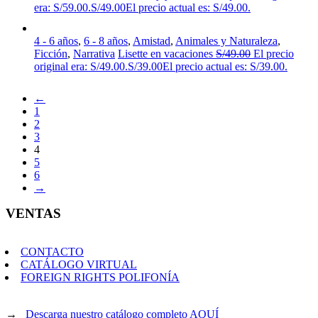
era: S/59.00.
S/
49.00
El precio actual es: S/49.00.
4 - 6 años
,
6 - 8 años
,
Amistad
,
Animales y Naturaleza
,
Ficción
,
Narrativa
Lisette en vacaciones
S/
49.00
El precio
original era: S/49.00.
S/
39.00
El precio actual es: S/39.00.
←
1
2
3
4
5
6
→
VENTAS
CONTACTO
CATÁLOGO VIRTUAL
FOREIGN RIGHTS POLIFONÍA
→
Descarga nuestro catálogo completo AQUÍ