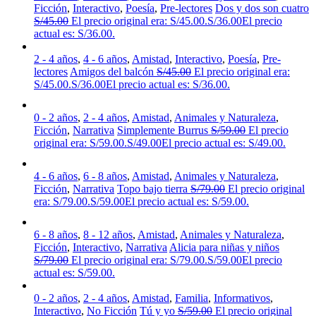
Ficción
,
Interactivo
,
Poesía
,
Pre-lectores
Dos y dos son cuatro
S/
45.00
El precio original era: S/45.00.
S/
36.00
El precio
actual es: S/36.00.
2 - 4 años
,
4 - 6 años
,
Amistad
,
Interactivo
,
Poesía
,
Pre-
lectores
Amigos del balcón
S/
45.00
El precio original era:
S/45.00.
S/
36.00
El precio actual es: S/36.00.
0 - 2 años
,
2 - 4 años
,
Amistad
,
Animales y Naturaleza
,
Ficción
,
Narrativa
Simplemente Burrus
S/
59.00
El precio
original era: S/59.00.
S/
49.00
El precio actual es: S/49.00.
4 - 6 años
,
6 - 8 años
,
Amistad
,
Animales y Naturaleza
,
Ficción
,
Narrativa
Topo bajo tierra
S/
79.00
El precio original
era: S/79.00.
S/
59.00
El precio actual es: S/59.00.
6 - 8 años
,
8 - 12 años
,
Amistad
,
Animales y Naturaleza
,
Ficción
,
Interactivo
,
Narrativa
Alicia para niñas y niños
S/
79.00
El precio original era: S/79.00.
S/
59.00
El precio
actual es: S/59.00.
0 - 2 años
,
2 - 4 años
,
Amistad
,
Familia
,
Informativos
,
Interactivo
,
No Ficción
Tú y yo
S/
59.00
El precio original