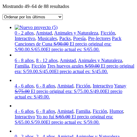
Mostrando 49–64 de 88 resultados
0 - 2 años
,
Amistad
,
Animales y Naturaleza
,
Ficción
,
Interactivo
,
Musicales
,
Packs
,
Poesía
,
Pre-lectores
Pack
Canciones de Cuna
S/
90.00
El precio original era:
S/90.00.
S/
65.00
El precio actual es: S/65.00.
6 - 8 años
,
8 - 12 años
,
Amistad
,
Animales y Naturaleza
,
Familia
,
Ficción
Tres huevos azules
S/
59.00
El precio original
era: S/59.00.
S/
45.00
El precio actual es: S/45.00.
4 - 6 años
,
6 - 8 años
,
Amistad
,
Ficción
,
Interactivo
Yanay
S/
75.00
El precio original era: S/75.00.
S/
49.00
El precio
actual es: S/49.00.
4 - 6 años
,
6 - 8 años
,
Amistad
,
Familia
,
Ficción
,
Humor
,
Interactivo
Yo no fuí
S/
65.00
El precio original era:
S/65.00.
S/
59.00
El precio actual es: S/59.00.
0 - 2 años
,
2 - 4 años
,
Amistad
,
Animales y Naturaleza
,