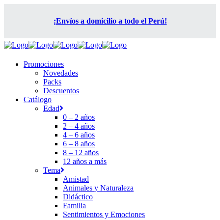
¡Envíos a domicilio a todo el Perú!
Promociones
Novedades
Packs
Descuentos
Catálogo
Edad
0 – 2 años
2 – 4 años
4 – 6 años
6 – 8 años
8 – 12 años
12 años a más
Tema
Amistad
Animales y Naturaleza
Didáctico
Familia
Sentimientos y Emociones