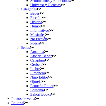
Sentimientos y Emociones
Universo y Ciencias
Categorías
Bebés
Ficción
Historia
Humor
Informativos
Musicales
No Ficción
Poesía
Sellos
Amanuta
Arte de Babor
Cataplum
Gerbera
Liebre
Limonero
Niño Editor
Ojoreja
Pequeño Editor
Polifonía
Zahorí Books
Puntos de venta
Editorial