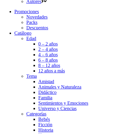
Autores
Promociones
Novedades
Packs
Descuentos
Catálogo
Edad
0 – 2 años
2 – 4 años
4 – 6 años
6 – 8 años
8 – 12 años
12 años a más
Tema
Amistad
Animales y Naturaleza
Didáctico
Familia
Sentimientos y Emociones
Universo y Ciencias
Categorías
Bebés
Ficción
Historia