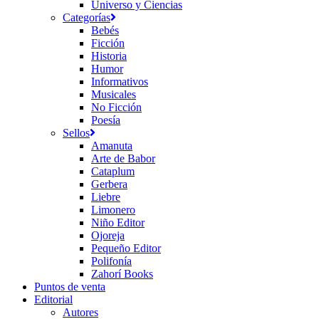
Universo y Ciencias
Categorías
Bebés
Ficción
Historia
Humor
Informativos
Musicales
No Ficción
Poesía
Sellos
Amanuta
Arte de Babor
Cataplum
Gerbera
Liebre
Limonero
Niño Editor
Ojoreja
Pequeño Editor
Polifonía
Zahorí Books
Puntos de venta
Editorial
Autores