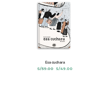
Esa cuchara
El
El
S/
59.00
S/
49.00
precio
precio
original
actual
era:
es:
S/59.00.
S/49.00.