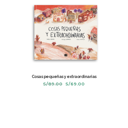
Cosas pequeñas y extraordinarias
El
El
S/
89.00
S/
69.00
precio
precio
original
actual
era:
es:
S/89.00.
S/69.00.