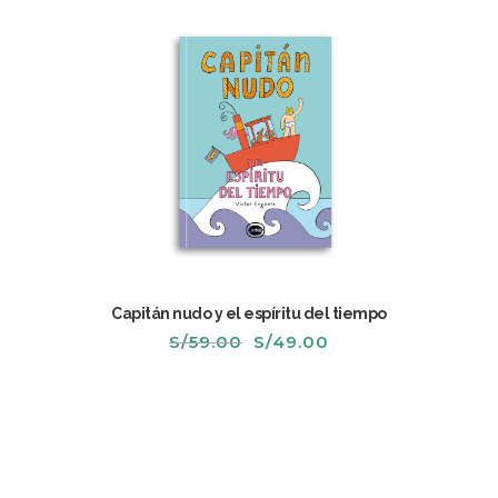
Capitán nudo y el espíritu del tiempo
El
El
S/
59.00
S/
49.00
precio
precio
original
actual
era:
es:
S/59.00.
S/49.00.