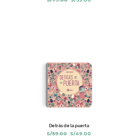
precio
precio
original
actual
era:
es:
S/79.00.
S/59.00.
Detrás de la puerta
El
El
S/
59.00
S/
49.00
precio
precio