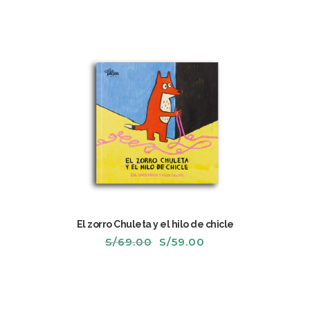
El zorro Chuleta y el hilo de chicle
El
El
S/
69.00
S/
59.00
precio
precio
original
actual
era:
es:
S/69.00.
S/59.00.