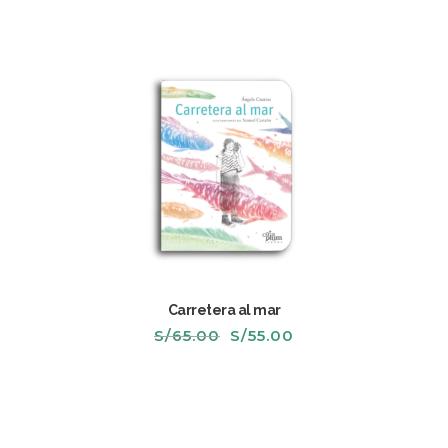
Carretera al mar
El
El
S/
65.00
S/
55.00
precio
precio
original
actual
era:
es:
S/65.00.
S/55.00.