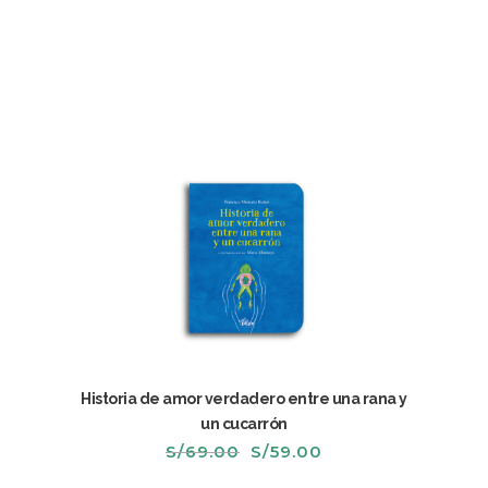
era:
es:
S/49.00.
S/39.00.
Historia de amor verdadero entre una rana y
un cucarrón
El
El
S/
69.00
S/
59.00
precio
precio
original
actual