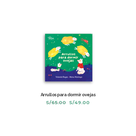
Arrullos para dormir ovejas
El
El
S/
65.00
S/
49.00
precio
precio
original
actual
era:
es:
S/65.00.
S/49.00.