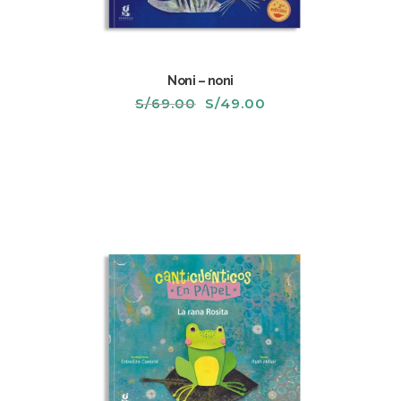
Noni – noni
El
El
S/
69.00
S/
49.00
precio
precio
original
actual
era:
es:
S/69.00.
S/49.00.