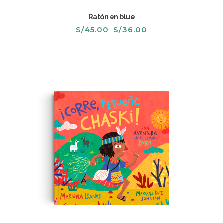
Ratón en blue
El
El
S/
45.00
S/
36.00
precio
precio
original
actual
era:
es:
S/45.00.
S/36.00.