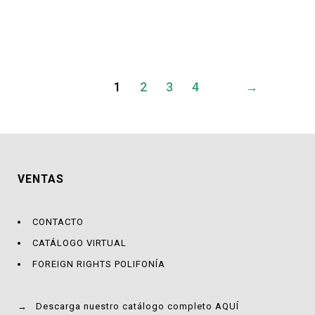
precio
precio
original
actual
era:
es:
S/35.00.
S/29.00.
1
2
3
4
→
VENTAS
CONTACTO
CATÁLOGO VIRTUAL
FOREIGN RIGHTS POLIFONÍA
→
Descarga nuestro catálogo completo AQUÍ