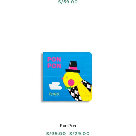
S/
59.00
Pon Pon
El
El
S/
35.00
S/
29.00