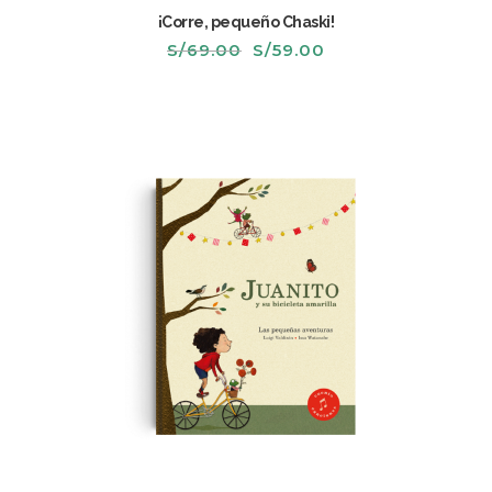
¡Corre, pequeño Chaski!
El
El
S/
69.00
S/
59.00
precio
precio
original
actual
era:
es:
S/69.00.
S/59.00.