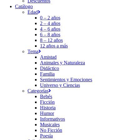
Descuentos
Catálogo
Edad
0 – 2 años
2 – 4 años
4 – 6 años
6 – 8 años
8 – 12 años
12 años a más
Tema
Amistad
Animales y Naturaleza
Didáctico
Familia
Sentimientos y Emociones
Universo y Ciencias
Categorías
Bebés
Ficción
Historia
Humor
Informativos
Musicales
No Ficción
Poesía