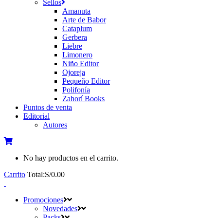
Sellos
Amanuta
Arte de Babor
Cataplum
Gerbera
Liebre
Limonero
Niño Editor
Ojoreja
Pequeño Editor
Polifonía
Zahorí Books
Puntos de venta
Editorial
Autores
No hay productos en el carrito.
Carrito
Total:
S/
0.00
Promociones
Novedades
Packs