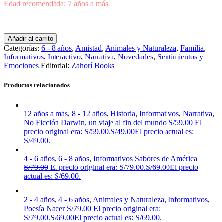
Edad recomendada: 7 años a más
Añadir al carrito
Categorías:
6 - 8 años
,
Amistad
,
Animales y Naturaleza
,
Familia
,
Informativos
,
Interactivo
,
Narrativa
,
Novedades
,
Sentimientos y
Emociones
Editorial:
Zahorí Books
Productos relacionados
12 años a más
,
8 - 12 años
,
Historia
,
Informativos
,
Narrativa
,
No Ficción
Darwin, un viaje al fin del mundo
S/
59.00
El
precio original era: S/59.00.
S/
49.00
El precio actual es:
S/49.00.
4 - 6 años
,
6 - 8 años
,
Informativos
Sabores de América
S/
79.00
El precio original era: S/79.00.
S/
69.00
El precio
actual es: S/69.00.
2 - 4 años
,
4 - 6 años
,
Animales y Naturaleza
,
Informativos
,
Poesía
Nacer
S/
79.00
El precio original era:
S/79.00.
S/
69.00
El precio actual es: S/69.00.