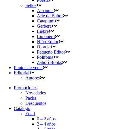
Poesía
Sellos
Amanuta
Arte de Babor
Cataplum
Gerbera
Liebre
Limonero
Niño Editor
Ojoreja
Pequeño Editor
Polifonía
Zahorí Books
Puntos de venta
Editorial
Autores
Promociones
Novedades
Packs
Descuentos
Catálogo
Edad
0 – 2 años
2 – 4 años