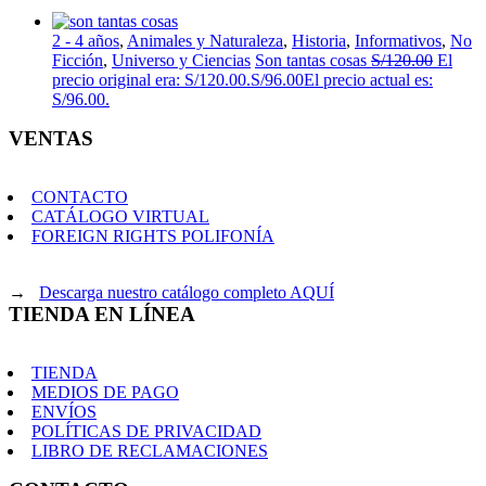
2 - 4 años
,
Animales y Naturaleza
,
Historia
,
Informativos
,
No
Ficción
,
Universo y Ciencias
Son tantas cosas
S/
120.00
El
precio original era: S/120.00.
S/
96.00
El precio actual es:
S/96.00.
VENTAS
CONTACTO
CATÁLOGO VIRTUAL
FOREIGN RIGHTS POLIFONÍA
→
Descarga nuestro catálogo completo AQUÍ
TIENDA EN LÍNEA
TIENDA
MEDIOS DE PAGO
ENVÍOS
POLÍTICAS DE PRIVACIDAD
LIBRO DE RECLAMACIONES