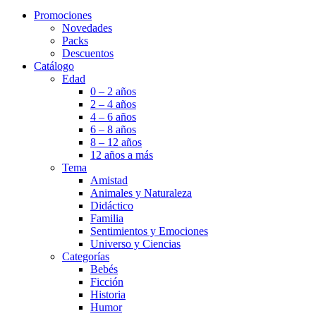
Promociones
Novedades
Packs
Descuentos
Catálogo
Edad
0 – 2 años
2 – 4 años
4 – 6 años
6 – 8 años
8 – 12 años
12 años a más
Tema
Amistad
Animales y Naturaleza
Didáctico
Familia
Sentimientos y Emociones
Universo y Ciencias
Categorías
Bebés
Ficción
Historia
Humor