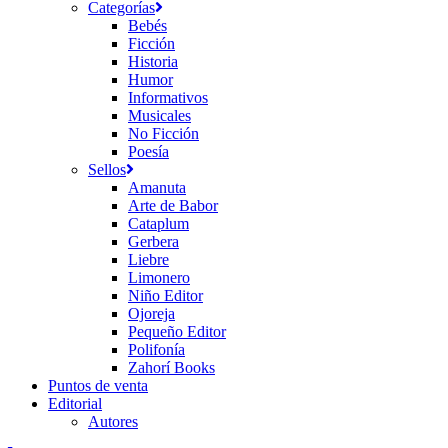
Categorías
Bebés
Ficción
Historia
Humor
Informativos
Musicales
No Ficción
Poesía
Sellos
Amanuta
Arte de Babor
Cataplum
Gerbera
Liebre
Limonero
Niño Editor
Ojoreja
Pequeño Editor
Polifonía
Zahorí Books
Puntos de venta
Editorial
Autores