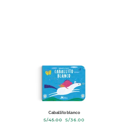
original
actual
era:
es:
S/110.00.
S/89.00.
Caballito blanco
El
El
S/
45.00
S/
36.00
precio
precio