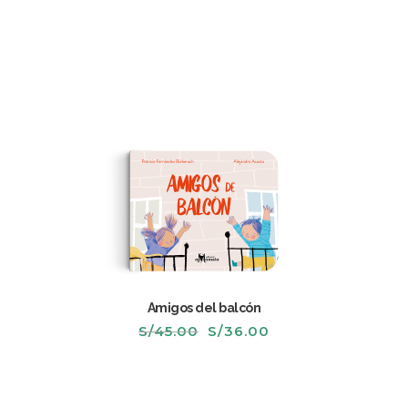
Amigos del balcón
El
El
S/
45.00
S/
36.00
precio
precio
original
actual
era:
es:
S/45.00.
S/36.00.