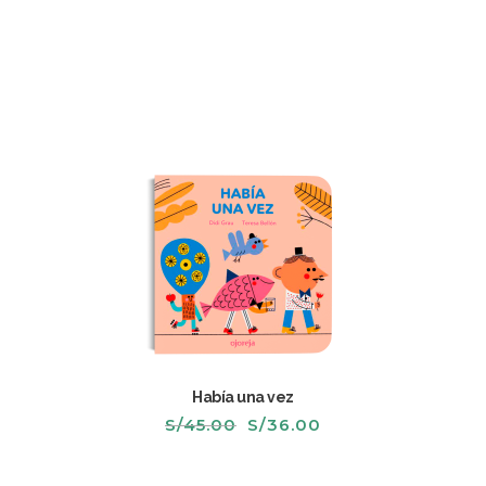
era:
es:
S/59.00.
S/49.00.
Había una vez
El
El
S/
45.00
S/
36.00
precio
precio
original
actual
era:
es: