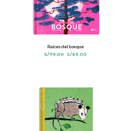
Raíces del bosque
El
El
S/
79.00
S/
69.00
precio
precio
original
actual
era:
es:
S/79.00.
S/69.00.