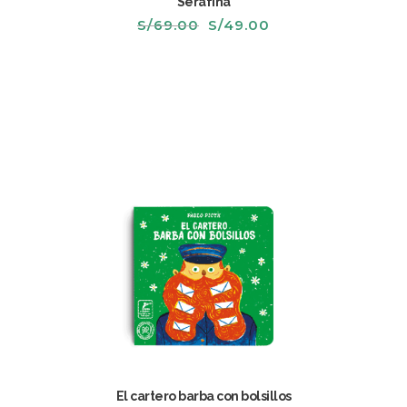
Serafina
El
El
S/
69.00
S/
49.00
precio
precio
original
actual
era:
es:
S/69.00.
S/49.00.
El cartero barba con bolsillos