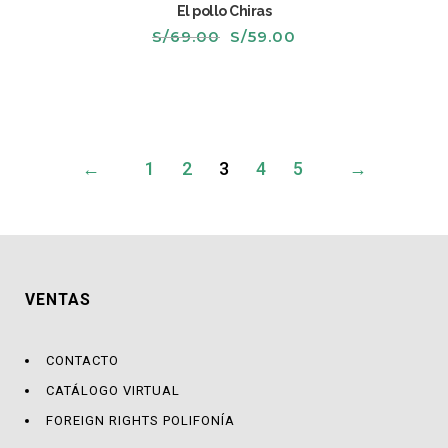
El pollo Chiras
El
El
S/
69.00
S/
59.00
precio
precio
original
actual
era:
es:
S/69.00.
S/59.00.
←
1
2
3
4
5
→
VENTAS
CONTACTO
CATÁLOGO VIRTUAL
FOREIGN RIGHTS POLIFONÍA