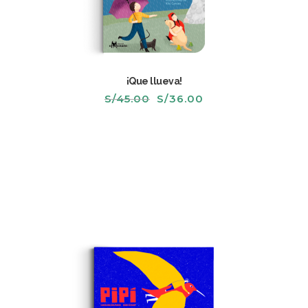
¡Que llueva!
El
El
S/
45.00
S/
36.00
precio
precio
original
actual
era:
es:
S/45.00.
S/36.00.