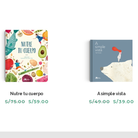
Nutre tu cuerpo
A simple vista
El
El
El
E
S/
75.00
S/
59.00
S/
49.00
S/
39.00
precio
precio
precio
p
original
actual
original
a
era:
es:
era:
e
S/75.00.
S/59.00.
S/49.00.
S