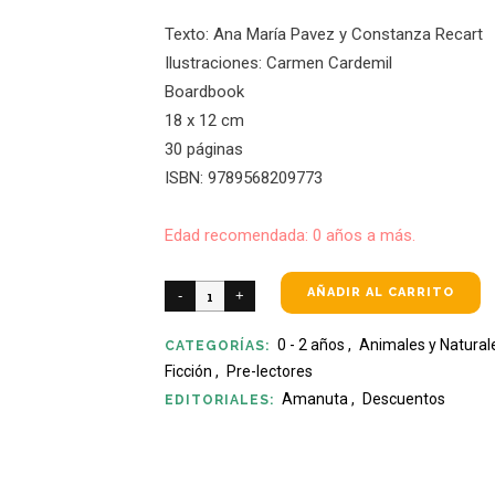
Texto: Ana María Pavez y Constanza Recart
Ilustraciones: Carmen Cardemil
Boardbook
18 x 12 cm
30 páginas
ISBN: 9789568209773
Edad recomendada: 0 años a más.
AÑADIR AL CARRITO
0 - 2 años
,
Animales y Natural
CATEGORÍAS:
Ficción
,
Pre-lectores
Amanuta
,
Descuentos
EDITORIALES: