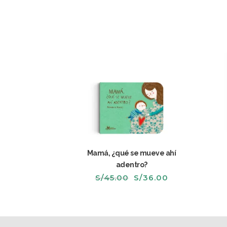
Mamá, ¿qué se mueve ahí
adentro?
El
El
S/
45.00
S/
36.00
precio
precio
original
actual
era:
es:
S/45.00.
S/36.00.