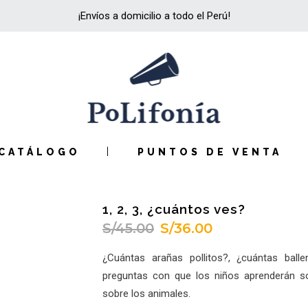
¡Envíos a domicilio a todo el Perú!
CATÁLOGO
PUNTOS DE VENTA
1, 2, 3, ¿cuántos ves?
S/
45.00
S/
36.00
El
El
precio
precio
¿Cuántas arañas pollitos?, ¿cuántas ball
original
actual
preguntas con que los niños aprenderán s
era:
es:
sobre los animales.
S/45.00.
S/36.00.