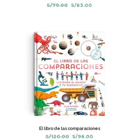
El
El
S/
79.00
S/
63.00
precio
precio
original
actual
era:
es:
S/79.00.
S/63.00.
El libro de las comparaciones
El
El
S/
120.00
S/
96.00