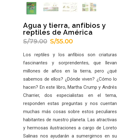
Agua y tierra, anfibios y
reptiles de América
S/
79.00
S/
55.00
El
El
precio
precio
Los reptiles y los anfibios son criaturas
original
actual
fascinantes y sorprendentes, que llevan
era:
es:
millones de años en la tierra, pero ¿qué
S/79.00.
S/55.00.
sabemos de ellos? ¿Dónde viven? ¿Cómo lo
hacen? En este libro, Martha Crump y Andrés
Charrier, dos especialistas en el tema,
responden estas preguntas y nos cuentan
muchas más cosas sobre estos peculiares
habitantes de nuestro planeta. Las atractivas
y hermosas ilustraciones a cargo de Loreto
Salinas nos ayudarán a sumergirnos en su