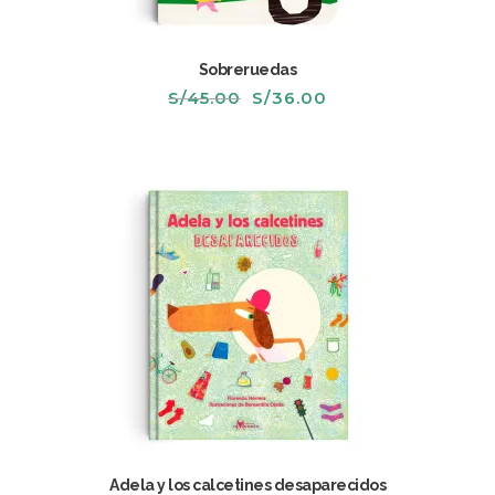
Sobreruedas
El
El
S/
45.00
S/
36.00
precio
precio
original
actual
era:
es:
S/45.00.
S/36.00.
Adela y los calcetines desaparecidos