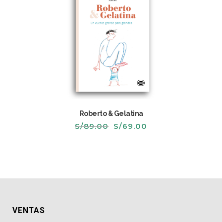
Roberto & Gelatina
El
El
S/
89.00
S/
69.00
precio
precio
original
actual
era:
es:
S/89.00.
S/69.00.
VENTAS