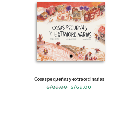
Cosas pequeñas y extraordinarias
El
El
S/
89.00
S/
69.00
precio
precio
original
actual
era:
es:
S/89.00.
S/69.00.