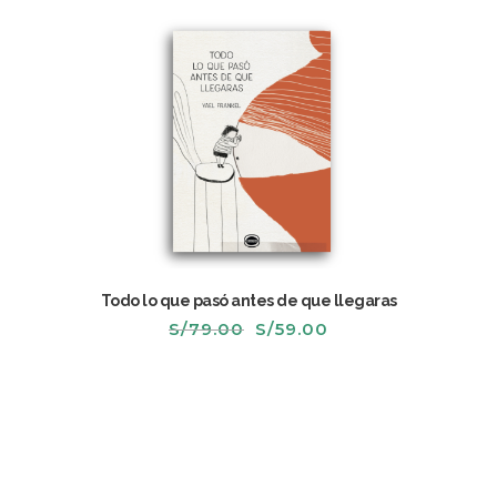
Todo lo que pasó antes de que llegaras
El
El
S/
79.00
S/
59.00
precio
precio
original
actual
era:
es:
S/79.00.
S/59.00.