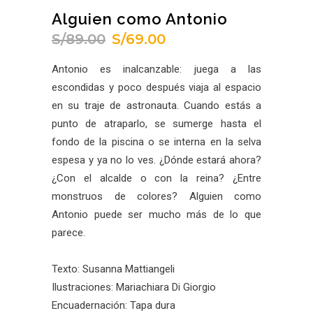
Alguien como Antonio
S/
89.00
S/
69.00
El
El
precio
precio
Antonio es inalcanzable: juega a las
original
actual
escondidas y poco después viaja al espacio
era:
es:
en su traje de astronauta. Cuando estás a
S/89.00.
S/69.00.
punto de atraparlo, se sumerge hasta el
fondo de la piscina o se interna en la selva
espesa y ya no lo ves. ¿Dónde estará ahora?
¿Con el alcalde o con la reina? ¿Entre
monstruos de colores? Alguien como
Antonio puede ser mucho más de lo que
parece.
Texto: Susanna Mattiangeli
Ilustraciones: Mariachiara Di Giorgio
Encuadernación: Tapa dura