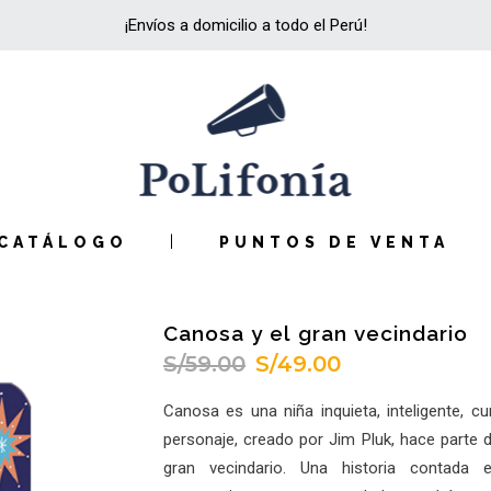
¡Envíos a domicilio a todo el Perú!
CATÁLOGO
PUNTOS DE VENTA
Canosa y el gran vecindario
S/
59.00
S/
49.00
El
El
precio
precio
Canosa es una niña inquieta, inteligente, cu
original
actual
personaje, creado por Jim Pluk, hace parte 
era:
es:
gran vecindario. Una historia contada 
S/59.00.
S/49.00.