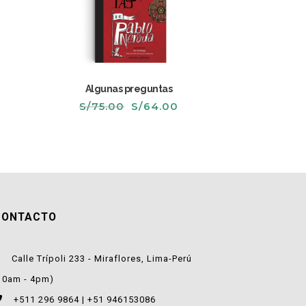
Algunas preguntas
El
El
S/
75.00
S/
64.00
recio
precio
precio
ctual
original
actual
s:
era:
es:
/59.00.
S/75.00.
S/64.00.
CONTACTO
Calle Trípoli 233 - Miraflores, Lima-Perú
10am - 4pm)
+511 296 9864 | +51 946153086