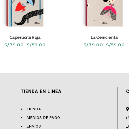
Caperucita Roja
La Cenicienta
El
El
El
El
S/
79.00
S/
59.00
S/
79.00
S/
59.00
precio
precio
precio
p
original
actual
original
a
era:
es:
era:
e
S/79.00.
S/59.00.
S/79.00.
S
TIENDA EN LÍNEA
TIENDA
MEDIOS DE PAGO
(
ENVÍOS