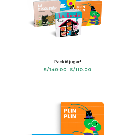
Pack ¡A jugar!
El
El
S/
140.00
S/
110.00
precio
precio
original
actual
era:
es:
S/140.00.
S/110.00.