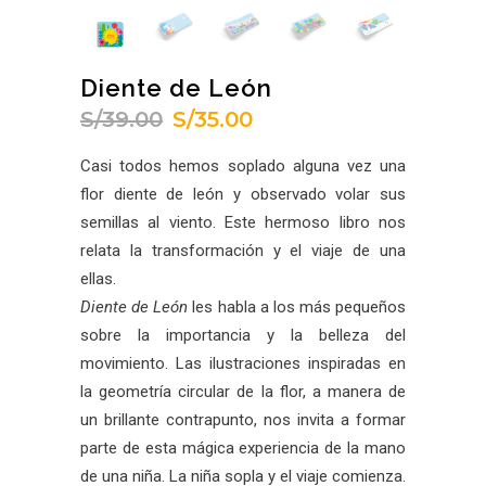
Diente de León
S/
39.00
S/
35.00
El
El
precio
precio
Casi todos hemos soplado alguna vez una
original
actual
flor diente de león y observado volar sus
era:
es:
semillas al viento. Este hermoso libro nos
S/39.00.
S/35.00.
relata la transformación y el viaje de una
ellas.
Diente de León
les habla a los más pequeños
sobre la importancia y la belleza del
movimiento. Las ilustraciones inspiradas en
la geometría circular de la flor, a manera de
un brillante contrapunto, nos invita a formar
parte de esta mágica experiencia de la mano
de una niña. La niña sopla y el viaje comienza.