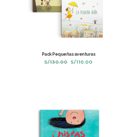
Pack Pequeñas aventuras
El
El
S/
130.00
S/
110.00
precio
precio
original
actual
era:
es:
S/130.00.
S/110.00.