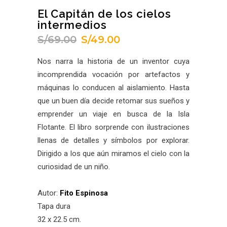
El Capitán de los cielos
intermedios
S/
69.00
S/
49.00
El
El
precio
precio
Nos narra la historia de un inventor cuya
original
actual
incomprendida vocación por artefactos y
era:
es:
máquinas lo conducen al aislamiento. Hasta
S/69.00.
S/49.00.
que un buen día decide retomar sus sueños y
emprender un viaje en busca de la Isla
Flotante. El libro sorprende con ilustraciones
llenas de detalles y símbolos por explorar.
Dirigido a los que aún miramos el cielo con la
curiosidad de un niño.
Autor:
Fito Espinosa
Tapa dura
32 x 22.5 cm.