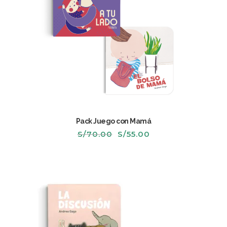
Pack Juego con Mamá
El
El
S/
70.00
S/
55.00
precio
precio
original
actual
era:
es:
S/70.00.
S/55.00.