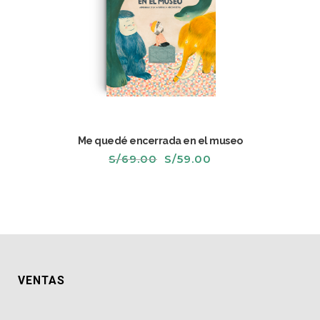
Me quedé encerrada en el museo
El
El
S/
69.00
S/
59.00
precio
precio
original
actual
era:
es:
S/69.00.
S/59.00.
VENTAS