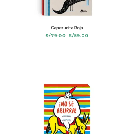
Caperucita Roja
El
El
S/
79.00
S/
59.00
precio
precio
original
actual
era:
es:
S/79.00.
S/59.00.