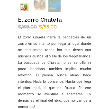
El zorro Chuleta
S/
69.00
S/
55.00
El
El
precio
precio
El zorro Chuleta
narra la peripecias de un
original
actual
zorro en su intento por llegar al lugar donde
era:
es:
se encuentran todos los que tienen sus
S/69.00.
S/55.00.
mismos gustos: el Valle de los Vegetarianos.
La búsqueda de Chuleta no es sencilla, ni
poco laboriosa, también implica mucha
reflexión. Él piensa, busca ideas, hace
intentos. Nada lo convence. Hasta que llega
el plan ideal, el que no fallaría. En ese
momento se aventura a acercarse. Lo
demás es el final del libro, que no vamos a
contar acá.