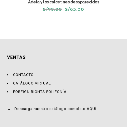
Adela y los calcetines desaparecidos
El
El
S/
79.00
S/
63.00
precio
precio
original
actual
era:
es:
S/79.00.
S/63.00.
VENTAS
CONTACTO
CATÁLOGO VIRTUAL
FOREIGN RIGHTS POLIFONÍA
→
Descarga nuestro catálogo completo AQUÍ