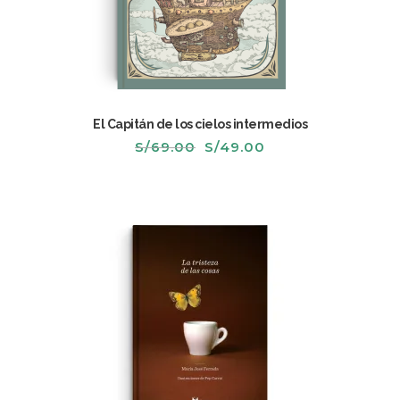
El Capitán de los cielos intermedios
El
El
S/
69.00
S/
49.00
precio
precio
original
actual
era:
es:
S/69.00.
S/49.00.