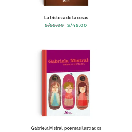
La tristeza de la cosas
El
El
S/
59.00
S/
49.00
precio
precio
original
actual
era:
es:
S/59.00.
S/49.00.
Gabriela Mistral, poemas ilustrados