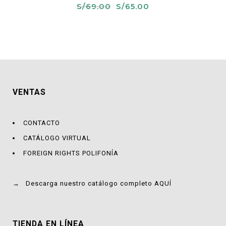
El
El
S/
69.00
S/
65.00
precio
precio
original
actual
era:
es:
S/69.00.
S/65.00.
VENTAS
CONTACTO
CATÁLOGO VIRTUAL
FOREIGN RIGHTS POLIFONÍA
→
Descarga nuestro catálogo completo AQUÍ
TIENDA EN LÍNEA