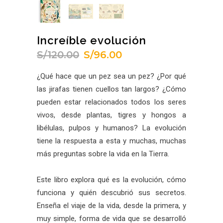
Increíble evolución
S/
120.00
S/
96.00
El
El
precio
precio
¿Qué hace que un pez sea un pez? ¿Por qué
original
actual
las jirafas tienen cuellos tan largos? ¿Cómo
era:
es:
pueden estar relacionados todos los seres
S/120.00.
S/96.00.
vivos, desde plantas, tigres y hongos a
libélulas, pulpos y humanos? La evolución
tiene la respuesta a esta y muchas, muchas
más preguntas sobre la vida en la Tierra.
Este libro explora qué es la evolución, cómo
funciona y quién descubrió sus secretos.
Enseña el viaje de la vida, desde la primera, y
muy simple, forma de vida que se desarrolló