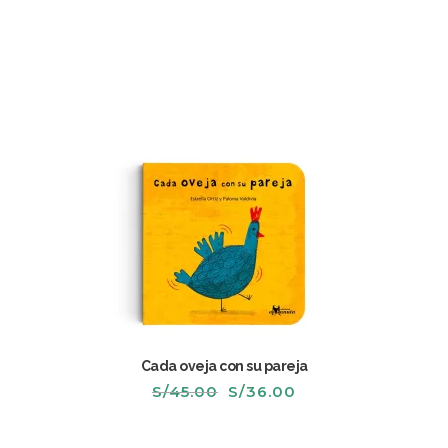
era:
es:
S/45.00.
S/36.00.
Cada oveja con su pareja
El
El
S/
45.00
S/
36.00
precio
precio
original
actual
era:
es: