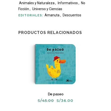
Animales y Naturaleza
,
Informativos
,
No
Ficción
,
Universo y Ciencias
Amanuta
,
Descuentos
EDITORIALES:
PRODUCTOS RELACIONADOS
De paseo
El
El
S/
45.00
S/
36.00
precio
precio
original
actual