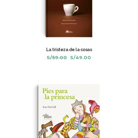
La tristeza de la cosas
El
El
S/
59.00
S/
49.00
precio
precio
original
actual
era:
es:
S/59.00.
S/49.00.