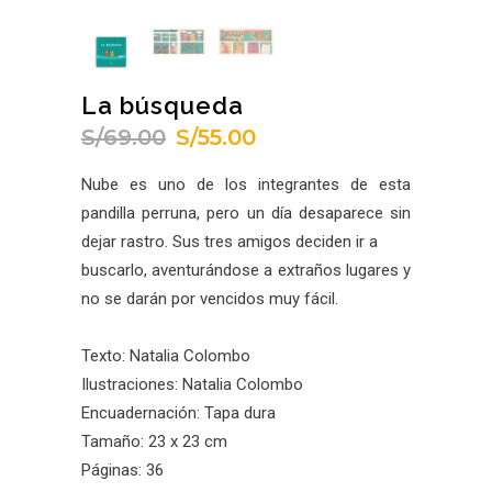
La búsqueda
S/
69.00
S/
55.00
El
El
precio
precio
Nube es uno de los integrantes de esta
original
actual
pandilla perruna, pero un día desaparece sin
era:
es:
dejar rastro. Sus tres amigos deciden ir a
S/69.00.
S/55.00.
buscarlo, aventurándose a extraños lugares y
no se darán por vencidos muy fácil.
Texto: Natalia Colombo
Ilustraciones: Natalia Colombo
Encuadernación: Tapa dura
Tamaño: 23 x 23 cm
Páginas: 36