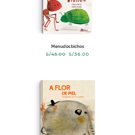
Menudos bichos
El
El
S/
45.00
S/
36.00
precio
precio
original
actual
era:
es:
S/45.00.
S/36.00.