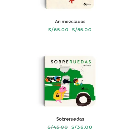
Animezclados
El
El
S/
65.00
S/
55.00
precio
precio
original
actual
era:
es:
S/65.00.
S/55.00.
Sobreruedas
El
El
S/
45.00
S/
36.00
precio
precio
original
actual