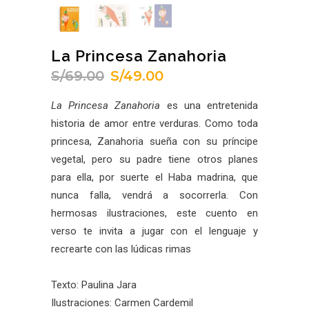
La Princesa Zanahoria
S/
69.00
S/
49.00
El
El
precio
precio
La Princesa Zanahoria
es una entretenida
original
actual
historia de amor entre verduras. Como toda
era:
es:
princesa, Zanahoria sueña con su príncipe
S/69.00.
S/49.00.
vegetal, pero su padre tiene otros planes
para ella, por suerte el Haba madrina, que
nunca falla, vendrá a socorrerla. Con
hermosas ilustraciones, este cuento en
verso te invita a jugar con el lenguaje y
recrearte con las lúdicas rimas
Texto: Paulina Jara
Ilustraciones: Carmen Cardemil