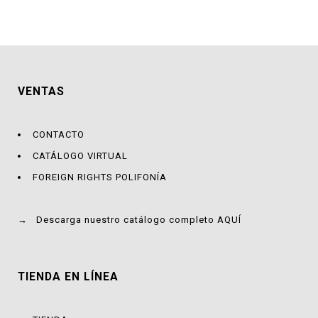
era:
es:
S/45.00.
S/36.00.
VENTAS
CONTACTO
CATÁLOGO VIRTUAL
FOREIGN RIGHTS POLIFONÍA
→
Descarga nuestro catálogo completo AQUÍ
TIENDA EN LÍNEA