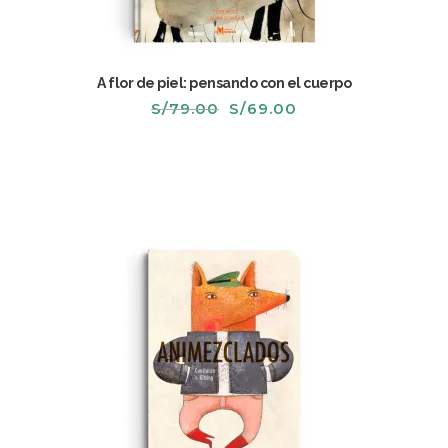
A flor de piel: pensando con el cuerpo
El
El
S/
79.00
S/
69.00
precio
precio
original
actual
era:
es:
S/79.00.
S/69.00.