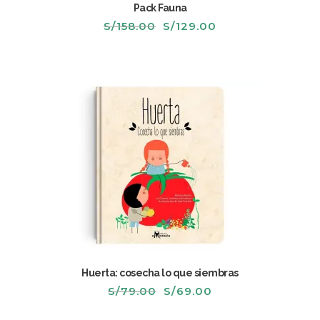
Pack Fauna
El
El
S/
158.00
S/
129.00
precio
precio
original
actual
era:
es:
S/158.00.
S/129.00.
Huerta: cosecha lo que siembras
El
El
S/
79.00
S/
69.00
precio
precio
original
actual