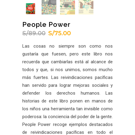
People Power
S/
89.00
S/
75.00
El
El
precio
precio
Las cosas no siempre son como nos
original
actual
gustaría que fuesen, pero este libro nos
era:
es:
recuerda que cambiarlas está al alcance de
S/89.00.
S/75.00.
todos y que, si nos unimos, somos mucho
más fuertes. Las reivindicaciones pacíficas
han servido para lograr mejoras sociales y
defender los derechos humanos. Las
historias de este libro ponen en manos de
los niños una herramienta tan invisible como
poderosa: la conciencia del poder de la gente.
People Power recoge ejemplos destacados
de reivindicaciones pacíficas en todo el