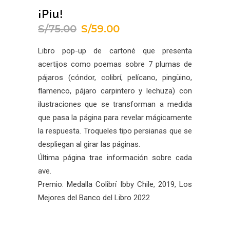
¡Piu!
S/
75.00
S/
59.00
El
El
precio
precio
Libro pop-up de cartoné que presenta
original
actual
acertijos como poemas sobre 7 plumas de
era:
es:
pájaros (cóndor, colibrí, pelícano, pingüino,
S/75.00.
S/59.00.
flamenco, pájaro carpintero y lechuza) con
ilustraciones que se transforman a medida
que pasa la página para revelar mágicamente
la respuesta. Troqueles tipo persianas que se
despliegan al girar las páginas.
Última página trae información sobre cada
ave.
Premio: Medalla Colibrí Ibby Chile, 2019, Los
Mejores del Banco del Libro 2022