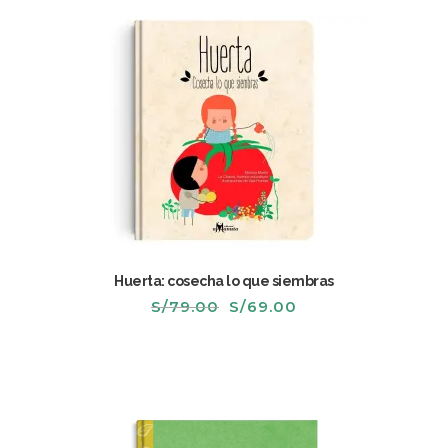
Huerta: cosecha lo que siembras
El
El
S/
79.00
S/
69.00
precio
precio
original
actual
era:
es:
S/79.00.
S/69.00.