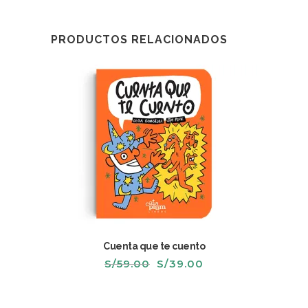
PRODUCTOS RELACIONADOS
Cuenta que te cuento
El
El
S/
59.00
S/
39.00
precio
precio
original
actual
era:
es:
S/59.00.
S/39.00.