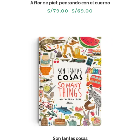
A flor de piel: pensando con el cuerpo
El
El
S/
79.00
S/
69.00
precio
precio
original
actual
era:
es:
S/79.00.
S/69.00.
Son tantas cosas