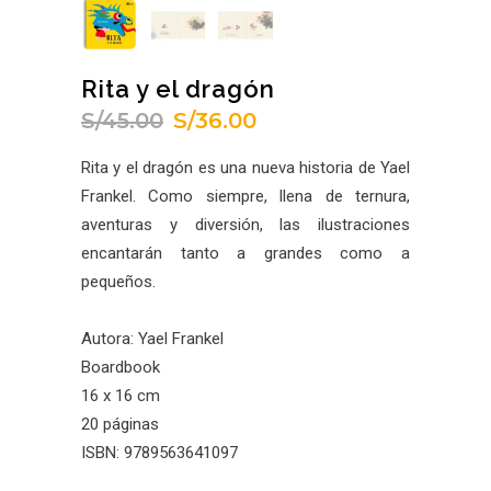
Rita y el dragón
S/
45.00
S/
36.00
El
El
precio
precio
Rita y el dragón es una nueva historia de Yael
original
actual
Frankel. Como siempre, llena de ternura,
era:
es:
aventuras y diversión, las ilustraciones
S/45.00.
S/36.00.
encantarán tanto a grandes como a
pequeños.
Autora: Yael Frankel
Boardbook
16 x 16 cm
20 páginas
ISBN: 9789563641097