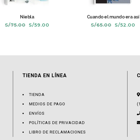
Niebla
Cuando el mundo era así
El
El
El
El
S/
75.00
S/
59.00
S/
65.00
S/
52.00
precio
precio
precio
p
original
actual
original
a
era:
es:
era:
es
S/75.00.
S/59.00.
S/65.00.
S
TIENDA EN LÍNEA
TIENDA
MEDIOS DE PAGO
(
ENVÍOS
POLÍTICAS DE PRIVACIDAD
LIBRO DE RECLAMACIONES