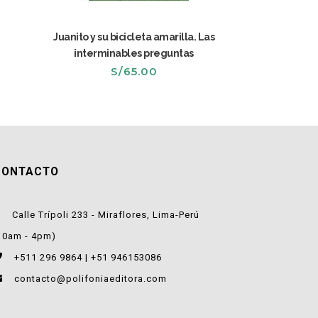
Juanito y su bicicleta amarilla. Las
interminables preguntas
recio
S/
65.00
ctual
:
/52.00.
CONTACTO
Calle Trípoli 233 - Miraflores, Lima-Perú
10am - 4pm)
+511 296 9864 | +51 946153086
contacto@polifoniaeditora.com