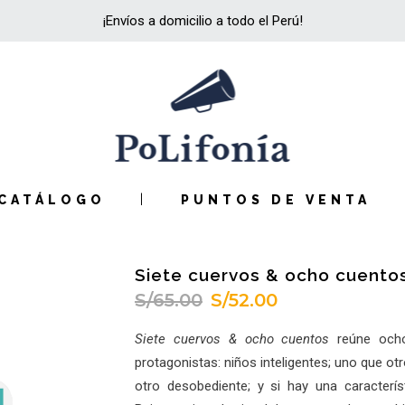
¡Envíos a domicilio a todo el Perú!
CATÁLOGO
PUNTOS DE VENTA
Siete cuervos & ocho cuento
S/
65.00
S/
52.00
El
El
precio
precio
Siete cuervos & ocho cuentos
reúne ocho
original
actual
protagonistas: niños inteligentes; uno que ot
era:
es:
otro desobediente; y si hay una caracterí
S/65.00.
S/52.00.