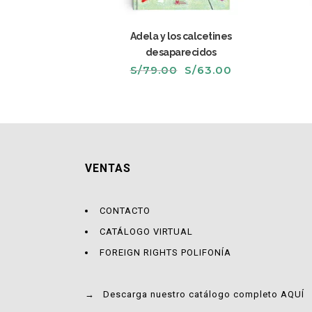
Adela y los calcetines
desaparecidos
El
El
S/
79.00
S/
63.00
precio
precio
original
actual
era:
es:
S/79.00.
S/63.00.
VENTAS
CONTACTO
CATÁLOGO VIRTUAL
FOREIGN RIGHTS POLIFONÍA
→
Descarga nuestro catálogo completo AQUÍ