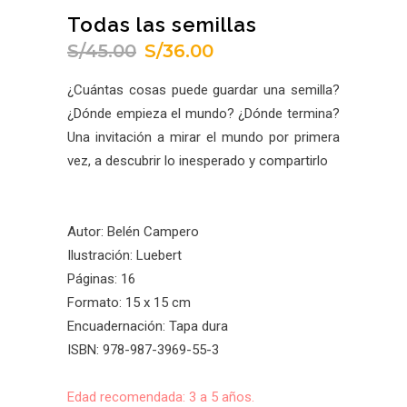
Todas las semillas
S/
45.00
S/
36.00
El
El
precio
precio
¿Cuántas cosas puede guardar una semilla?
original
actual
¿Dónde empieza el mundo? ¿Dónde termina?
era:
es:
Una invitación a mirar el mundo por primera
S/45.00.
S/36.00.
vez, a descubrir lo inesperado y compartirlo
Autor: Belén Campero
Ilustración: Luebert
Páginas: 16
Formato: 15 x 15 cm
Encuadernación: Tapa dura
ISBN: 978-987-3969-55-3
Edad recomendada: 3 a 5 años.