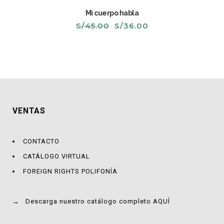
Mi cuerpo habla
El
El
S/
45.00
S/
36.00
precio
precio
original
actual
era:
es:
S/45.00.
S/36.00.
VENTAS
CONTACTO
CATÁLOGO VIRTUAL
FOREIGN RIGHTS POLIFONÍA
→
Descarga nuestro catálogo completo AQUÍ